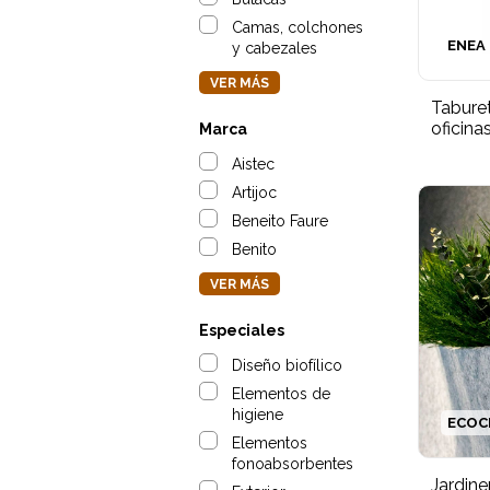
Camas, colchones
ENEA
y cabezales
VER MÁS
Taburet
oficina
Marca
Aistec
Artijoc
Beneito Faure
Benito
VER MÁS
Especiales
Diseño biofílico
Elementos de
higiene
ECOC
Elementos
fonoabsorbentes
Jardine