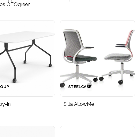
cos OTOgreen
ROUP
STEELCASE
oy-in
Silla AllowMe