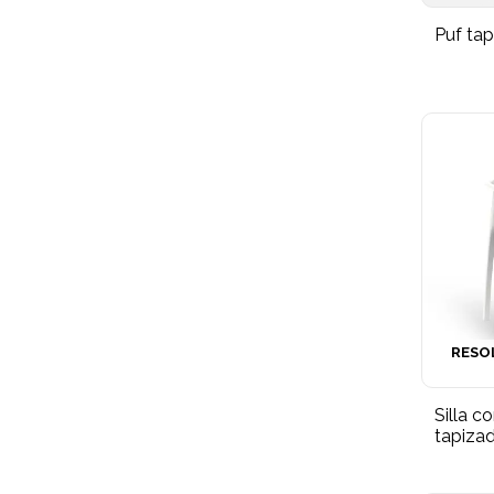
Puf tap
RESO
Silla c
tapiza