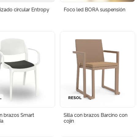
izado circular Entropy
Foco led BORA suspensión
L
RESOL
on brazos Smart
Silla con brazos Barcino con
da
cojín