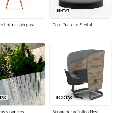
SENTAT
e Lottus spin para
Cojín Punto 01 Sentat
s
ERO
ECOCERO
ras y paneles
Separador acústico Nest