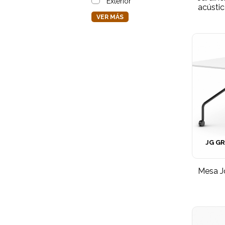
Exterior
acústi
VER MÁS
JG G
Mesa J