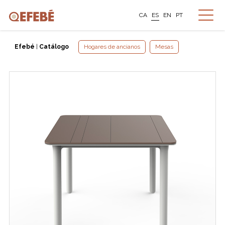
CA
ES
EN
PT
Efebé
|
Catálogo
Hogares de ancianos
Mesas