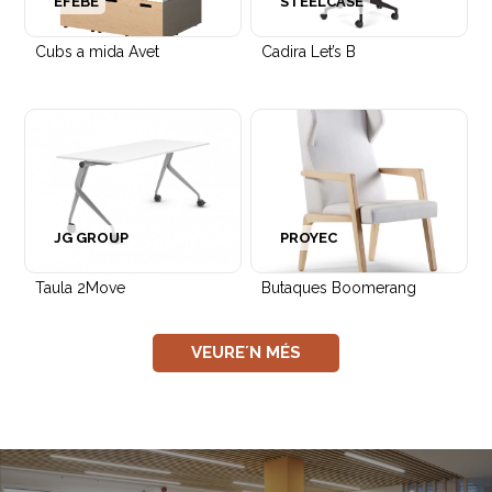
EFEBÉ
STEELCASE
Cubs a mida Avet
Cadira Let’s B
JG GROUP
PROYEC
Taula 2Move
Butaques Boomerang
VEURE´N MÉS