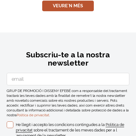
VEURE´N MÉS
Subscriu-te a la nostra
newsletter
GRUP DE PROMOCIÓ I DISSENY EFEBÉ com a responsable del tractament
tractarà les teves dades amb la finalitat de remetre´t la nostra newsletter
amb novetats comercials sobre els nostres productes i serveis. Pots
accedir, rectificar i suprimir les teves dades, així com exercir altres drets
consultant la informació addicional i detallada sobre protecció de dades a la
nostra
Politica de privacitat
.
He llegit i accepto les condicions contingudes a la
Politica de
privacitat
sobre el tractament de les meves dades per a l
´enviament de la newsletter.