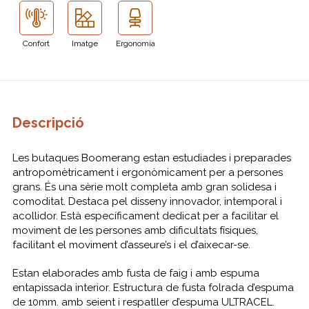
Confort
Imatge
Ergonomia
Descripció
Les butaques Boomerang estan estudiades i preparades
antropomètricament i ergonòmicament per a persones
grans. És una sèrie molt completa amb gran solidesa i
comoditat. Destaca pel disseny innovador, intemporal i
acollidor. Està específicament dedicat per a facilitar el
moviment de les persones amb dificultats físiques,
facilitant el moviment d’asseure’s i el d’aixecar-se.
Estan elaborades amb fusta de faig i amb espuma
entapissada interior. Estructura de fusta folrada d’espuma
de 10mm. amb seient i respatller d’espuma ULTRACEL.