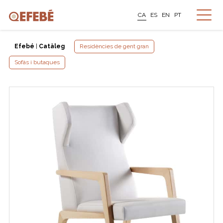
CA
ES
EN
PT
Efebé
|
Catàleg
Residències de gent gran
Sofàs i butaques