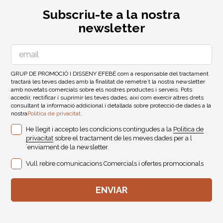
Subscriu-te a la nostra
newsletter
GRUP DE PROMOCIÓ I DISSENY EFEBÉ com a responsable del tractament
tractarà les teves dades amb la finalitat de remetre´t la nostra newsletter
amb novetats comercials sobre els nostres productes i serveis. Pots
accedir, rectificar i suprimir les teves dades, així com exercir altres drets
consultant la informació addicional i detallada sobre protecció de dades a la
nostra
Politica de privacitat
.
He llegit i accepto les condicions contingudes a la
Politica de
privacitat
sobre el tractament de les meves dades per a l
´enviament de la newsletter.
Vull rebre comunicacions Comercials i ofertes promocionals