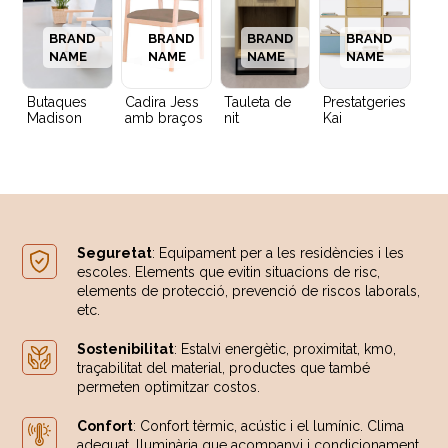
BRAND
BRAND
BRAND
BRAND
NAME
NAME
NAME
NAME
Butaques
Cadira Jess
Tauleta de
Prestatgeries
Madison
amb braços
nit
Kai
Seguretat
: Equipament per a les residències i les
escoles. Elements que evitin situacions de risc,
elements de protecció, prevenció de riscos laborals,
etc.
Sostenibilitat
: Estalvi energètic, proximitat, km0,
traçabilitat del material, productes que també
permeten optimitzar costos.
Confort
: Confort tèrmic, acústic i el lumínic. Clima
adequat, lluminària que acompanyi i condicionament