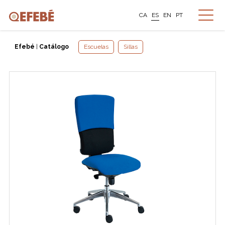
CA
ES
EN
PT
Efebé
|
Catálogo
Escuelas
Sillas