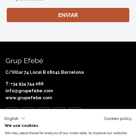
Grup Efebé
C/Villar 74 Local B 08041 Barcelona
T: +34 934 744 066
info@grupefebe.com
www.grupefebe.com
English
Cookies policy
We use cookies
Con el apoyo de
Acció
We may place these for analysis of our visitor data, to improve our website,