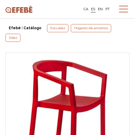
CA
ES
EN
PT
Efebé
|
Catálogo
Escuelas
Hogares de ancianos
Sillas