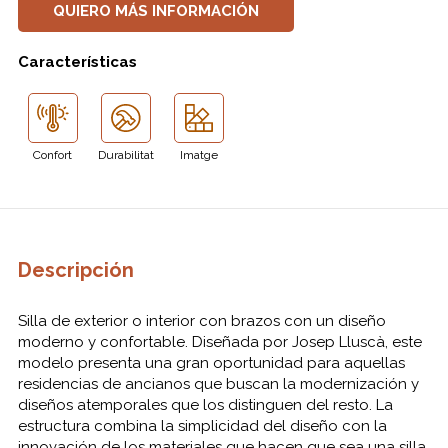
QUIERO MÁS INFORMACIÓN
Características
Confort
Durabilitat
Imatge
Descripción
Silla
de exterior
o
interior
con
brazos con
un diseño
moderno
y confortable.
Diseñada
por Josep
Lluscà
,
este
modelo
presenta una
gran oportunidad
para aquellas
residencias de ancianos
que buscan
la modernización y
diseños
atemporales
que
los distinguen
del resto.
La
estructura
combina la
simplicidad
del diseño
con
la
innovación de los
materiales que
hacen que
sea una
silla