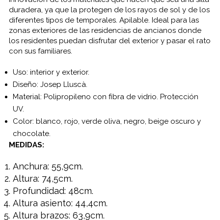
duradera,
ya que la
protegen
de los rayos
de sol
y de los
diferentes tipos de
temporales
.
Apilable.
Ideal para
las
zonas exteriores
de las
residencias de ancianos
donde
los
residentes
puedan disfrutar
del exterior
y pasar
el rato
con sus
familiares.
Uso:
interior
y exterior
.
Diseño:
Josep
Lluscà
.
Material
:
Polipropileno
con
fibra
de vidrio
.
Protección
UV.
Color:
blanco
, rojo
, verde
oliva
,
negro, beige
oscuro
y
chocolate
.
MEDIDAS
:
Anchura
:
55,9cm
.
Altura
:
74,5cm
.
Profundidad:
48cm
.
Altura
asiento
:
44,4cm
.
Altura
brazos
:
63,9cm
.