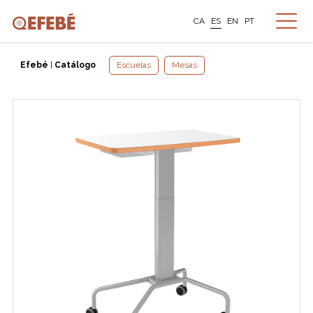
CA
ES
EN
PT
Efebé
|
Catálogo
Escuelas
Mesas