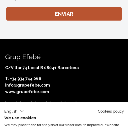
Grup Efebé
C/Villar 74 Local B 08041 Barcelona
T: +34 934 744 066
info@grupefebe.com
www.grupefebe.com
English
Cookies policy
We use cookies
Con el apoyo de
Acció
We may place these for analysis of our visitor data, to improve our website,