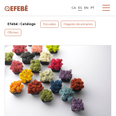
CA
ES
EN
PT
Efebé
|
Catálogo
Escuelas
Hogares de ancianos
Oficinas