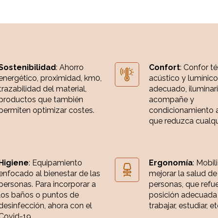
Sostenibilidad
: Ahorro
Confort
: Confor t
energético, proximidad, km0,
acústico y lumínico
trazabilidad del material,
adecuado, iluminar
productos que también
acompañe y
permiten optimizar costes.
condicionamiento 
que reduzca cualqui
Higiene
: Equipamiento
Ergonomía
: Mobil
enfocado al bienestar de las
mejorar la salud de
personas. Para incorporar a
personas, que refue
los baños o puntos de
posición adecuada
desinfección, ahora con el
trabajar, estudiar, et
Covid-19.