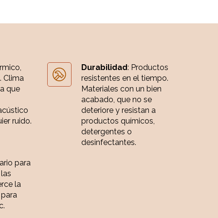
érmico,
Durabilidad
: Productos
. Clima
resistentes en el tiempo.
ia que
Materiales con un bien
acabado, que no se
acústico
deteriore y resistan a
er ruido.
productos químicos,
detergentes o
desinfectantes.
iario para
 las
rce la
 para
c.