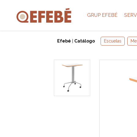
GRUP EFEBÉ
SERV
Efebé
|
Catálogo
Escuelas
Me