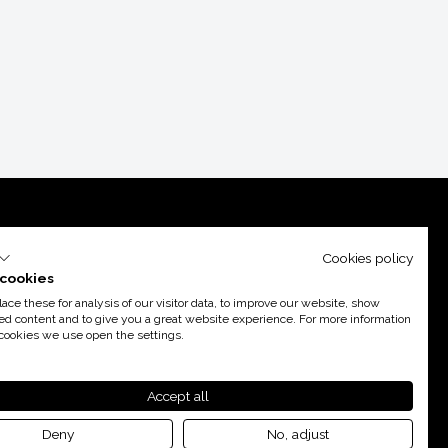
Cookies policy
cookies
ce these for analysis of our visitor data, to improve our website, show
ed content and to give you a great website experience. For more information
cookies we use open the settings.
poyo de
Acció
Accept all
Deny
No, adjust
By 100X100NET