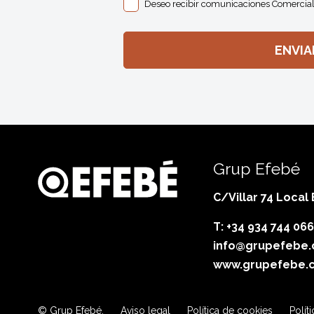
Deseo recibir comunicaciones Comercial
Grup Efebé
C/Villar 74 Local
T: +34 934 744 066
info@grupefebe
www.grupefebe.
© Grup Efebé.
Aviso legal
Política de cookies
Polít