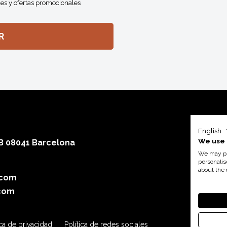
es y ofertas promocionales
English
We use 
 B 08041 Barcelona
We may pla
personalis
about the 
.com
Con el a
com
ica de privacidad
Política de redes sociales