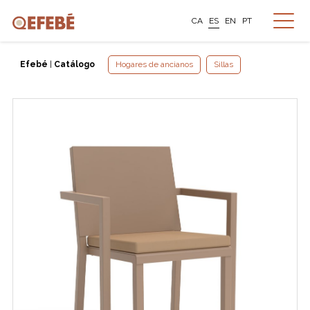
CA
ES
EN
PT
Efebé
|
Catálogo
Hogares de ancianos
Sillas