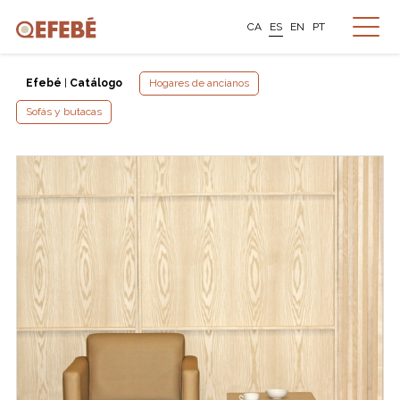
CA
ES
EN
PT
Efebé
|
Catálogo
Hogares de ancianos
Sofás y butacas