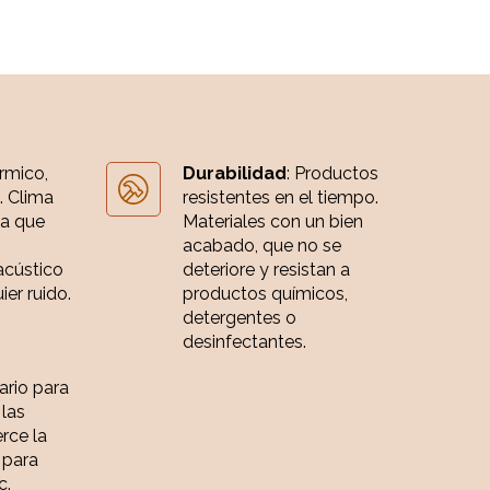
érmico,
Durabilidad
: Productos
. Clima
resistentes en el tiempo.
ia que
Materiales con un bien
acabado, que no se
acústico
deteriore y resistan a
er ruido.
productos químicos,
detergentes o
desinfectantes.
iario para
 las
rce la
 para
c.