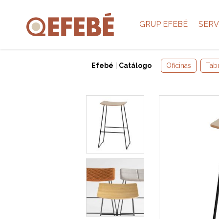
GRUP EFEBÉ
SERV
Efebé
|
Catálogo
Oficinas
Tab