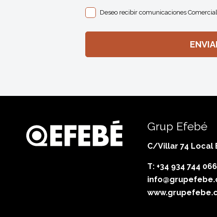
Deseo recibir comunicaciones Comercial
Grup Efebé
C/Villar 74 Local
T: +34 934 744 066
info@grupefebe
www.grupefebe.