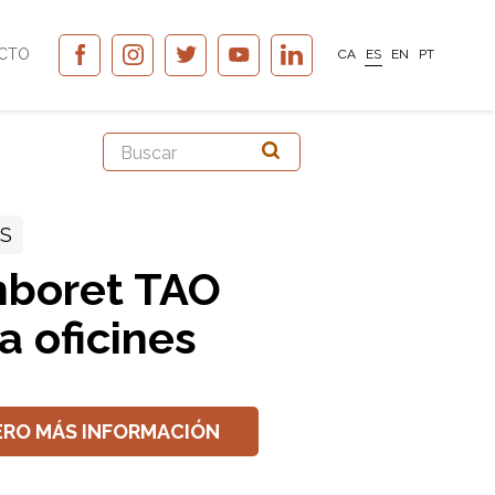
CTO
CA
ES
EN
PT
SS
boret TAO
a oficines
ERO MÁS INFORMACIÓN