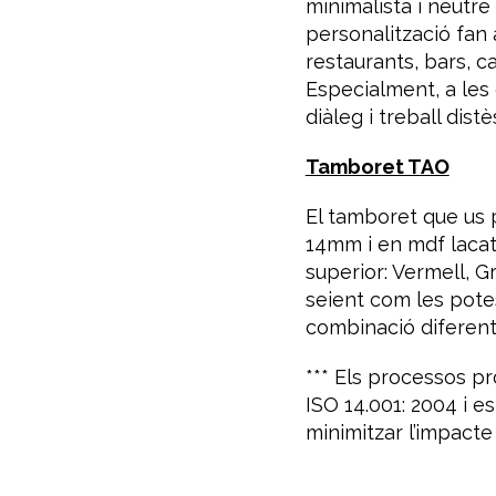
minimalista i neutre
personalització fan
restaurants, bars, c
Especialment, a les
diàleg i treball distè
Tamboret TAO
El tamboret que us 
14mm i en mdf lacat
superior: Vermell, G
seient com les potes
combinació diferent
*** Els processos p
ISO 14.001: 2004 i e
minimitzar l’impacte