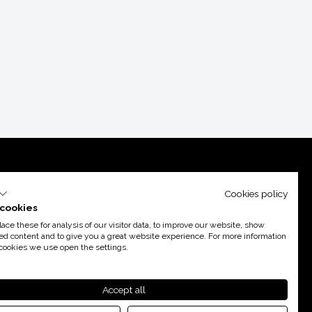
Cookies policy
cookies
ce these for analysis of our visitor data, to improve our website, show
ed content and to give you a great website experience. For more information
cookies we use open the settings.
poyo de
Acció
Accept all