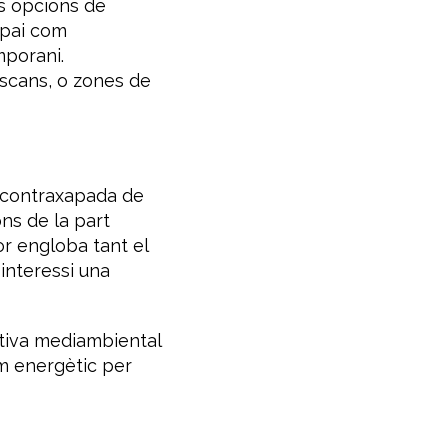
ts opcions de
spai com
mporani.
escans, o zones de
 contraxapada de
ns de la part
or engloba tant el
 interessi una
ativa mediambiental
um energètic per