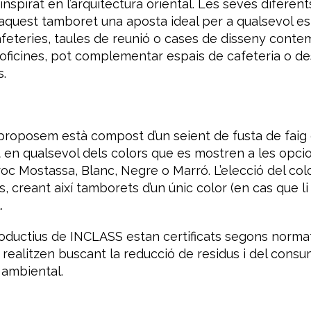
 inspirat en l’arquitectura oriental. Les seves diferen
 aquest tamboret una aposta ideal per a qualsevol e
afeteries, taules de reunió o cases de disseny conte
 oficines, pot complementar espais de cafeteria o d
s.
proposem està compost d’un seient de fusta de faig
 en qualsevol dels colors que es mostren a les opcio
roc Mostassa, Blanc, Negre o Marró. L’elecció del col
, creant així tamborets d’un únic color (en cas que li
.
roductius de INCLASS estan certificats segons norm
s realitzen buscant la reducció de residus i del cons
 ambiental.