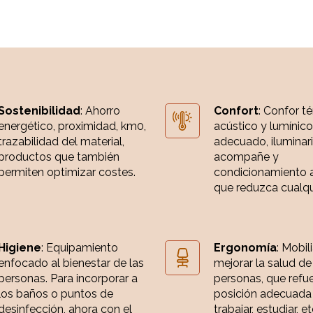
Sostenibilidad
: Ahorro
Confort
: Confor t
energético, proximidad, km0,
acústico y lumínico
trazabilidad del material,
adecuado, iluminar
productos que también
acompañe y
permiten optimizar costes.
condicionamiento 
que reduzca cualqui
Higiene
: Equipamiento
Ergonomía
: Mobil
enfocado al bienestar de las
mejorar la salud de
personas. Para incorporar a
personas, que refue
los baños o puntos de
posición adecuada
desinfección, ahora con el
trabajar, estudiar, et