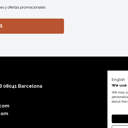
es y ofertas promocionales
English
We use 
 B 08041 Barcelona
We may pla
personalis
about the 
.com
Con el a
com