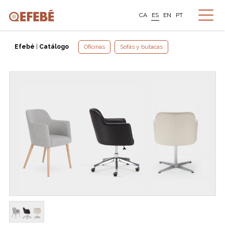
CA
ES
EN
PT
Efebé
|
Catálogo
Oficinas
Sofás y butacas