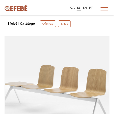
CA
ES
EN
PT
Efebé
|
Catálogo
Oficinas
Sillas