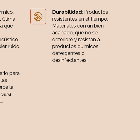
érmico,
Durabilidad
: Productos
. Clima
resistentes en el tiempo.
ia que
Materiales con un bien
acabado, que no se
acústico
deteriore y resistan a
er ruido.
productos químicos,
detergentes o
desinfectantes.
iario para
 las
rce la
 para
c.