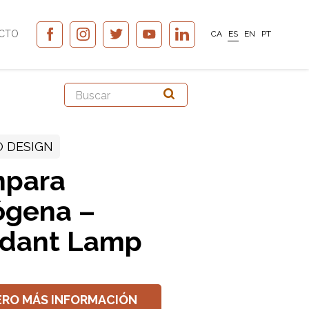
CTO
CA
ES
EN
PT
 DESIGN
para
ógena –
dant Lamp
ERO MÁS INFORMACIÓN