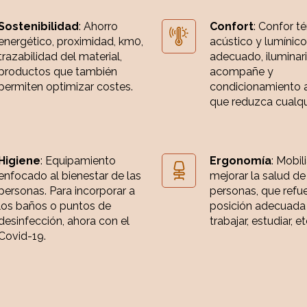
Sostenibilidad
: Ahorro
Confort
: Confor t
energético, proximidad, km0,
acústico y lumínico
trazabilidad del material,
adecuado, iluminar
productos que también
acompañe y
permiten optimizar costes.
condicionamiento 
que reduzca cualqui
Higiene
: Equipamiento
Ergonomía
: Mobil
enfocado al bienestar de las
mejorar la salud de
personas. Para incorporar a
personas, que refue
los baños o puntos de
posición adecuada
desinfección, ahora con el
trabajar, estudiar, et
Covid-19.