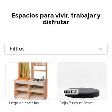
Espacios para vivir, trabajar y
disfrutar
Filtros
Paneles acústicos Gama Acoustic Foam
SENTAT
Juego de cocinitas
Cojín Punto 01 Sentat