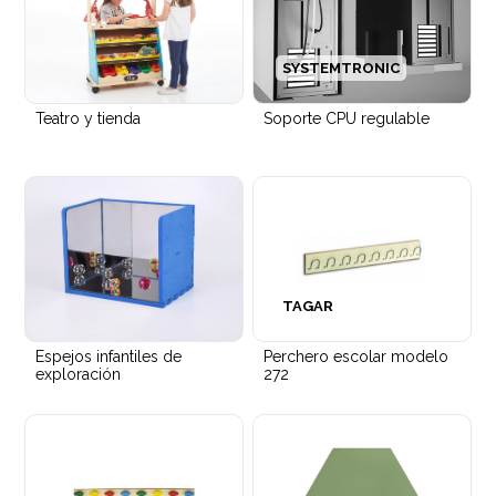
Puf tapizado circular Entropy
Foco led BORA suspensión
SYSTEMTRONIC
Teatro y tienda
Soporte CPU regulable
Silla con brazos Smart tapizada
TAGAR
Espejos infantiles de
Perchero escolar modelo
exploración
272