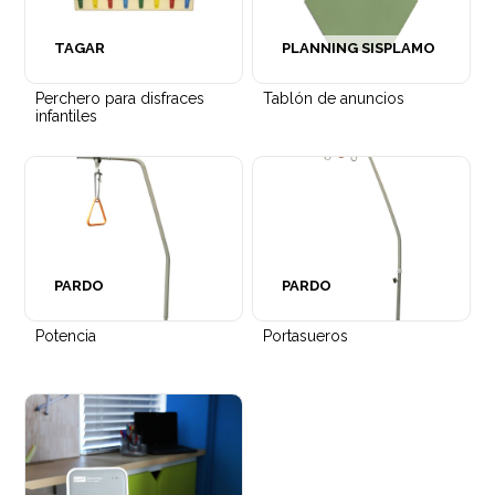
Silla con brazos Barcino con cojín
TAGAR
PLANNING SISPLAMO
Perchero para disfraces
Tablón de anuncios
infantiles
PARDO
PARDO
Potencia
Portasueros