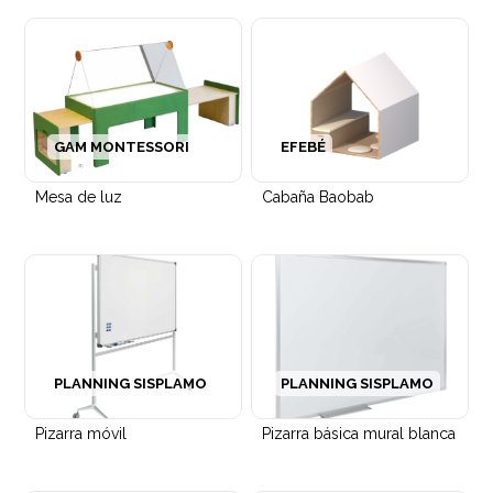
Taburete Lottus spin para oficinas
GAM MONTESSORI
EFEBÉ
Mesa de luz
Cabaña Baobab
PLANNING SISPLAMO
PLANNING SISPLAMO
Pizarra móvil
Pizarra básica mural blanca