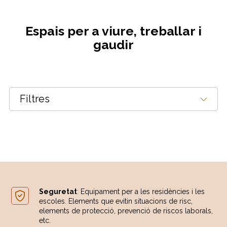
Espais per a viure, treballar i
gaudir
Filtres
Panells acústics Gama Acoustic Foam
Seguretat
: Equipament per a les residències i les
escoles. Elements que evitin situacions de risc,
elements de protecció, prevenció de riscos laborals,
etc.