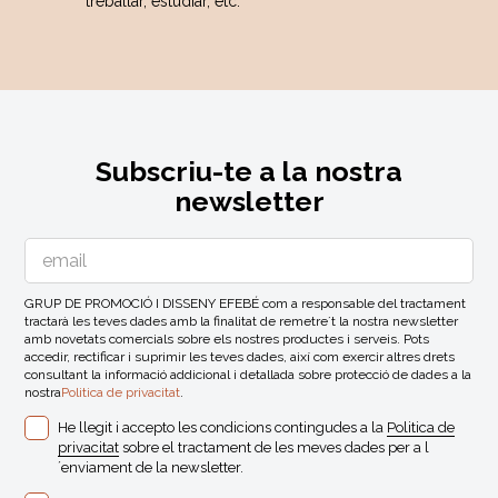
treballar, estudiar, etc.
Jardineres i panells acústics OTOgreen
Subscriu-te a la nostra
newsletter
GRUP DE PROMOCIÓ I DISSENY EFEBÉ com a responsable del tractament
tractarà les teves dades amb la finalitat de remetre´t la nostra newsletter
amb novetats comercials sobre els nostres productes i serveis. Pots
accedir, rectificar i suprimir les teves dades, així com exercir altres drets
consultant la informació addicional i detallada sobre protecció de dades a la
nostra
Politica de privacitat
.
He llegit i accepto les condicions contingudes a la
Politica de
privacitat
sobre el tractament de les meves dades per a l
´enviament de la newsletter.