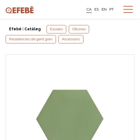
CA
ES
EN
PT
Efebé
|
Catàleg
Escoles
Oficines
Residències de gent gran
Accessoris