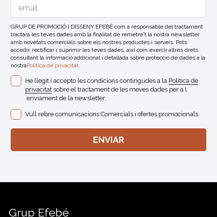
GRUP DE PROMOCIÓ I DISSENY EFEBÉ com a responsable del tractament
tractarà les teves dades amb la finalitat de remetre´t la nostra newsletter
amb novetats comercials sobre els nostres productes i serveis. Pots
accedir, rectificar i suprimir les teves dades, així com exercir altres drets
consultant la informació addicional i detallada sobre protecció de dades a la
nostra
Politica de privacitat
.
He llegit i accepto les condicions contingudes a la
Politica de
privacitat
sobre el tractament de les meves dades per a l
´enviament de la newsletter.
Vull rebre comunicacions Comercials i ofertes promocionals
Grup Efebé