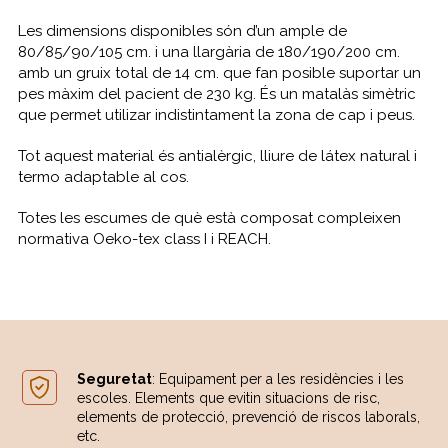
Les dimensions disponibles són d’un ample de
80/85/90/105 cm. i una llargària de 180/190/200 cm.
amb un gruix total de 14 cm. que fan posible suportar un
pes màxim del pacient de 230 kg. És un matalàs simètric
que permet utilizar indistintament la zona de cap i peus.
Tot aquest material és antialèrgic, lliure de látex natural i
termo adaptable al cos.
Totes les escumes de què està composat compleixen
normativa Oeko-tex class I i REACH.
Seguretat
: Equipament per a les residències i les
escoles. Elements que evitin situacions de risc,
elements de protecció, prevenció de riscos laborals,
etc.