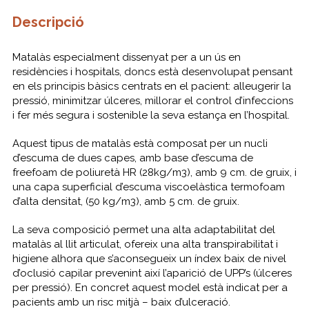
Descripció
Matalàs especialment dissenyat per a un ús en
residències i hospitals, doncs està desenvolupat pensant
en els principis bàsics centrats en el pacient: alleugerir la
pressió, minimitzar úlceres, millorar el control d’infeccions
i fer més segura i sostenible la seva estança en l’hospital.
Aquest tipus de matalàs està composat per un nucli
d’escuma de dues capes, amb base d’escuma de
freefoam de poliuretà HR (28kg/m3), amb 9 cm. de gruix, i
una capa superficial d’escuma viscoelàstica termofoam
d’alta densitat, (50 kg/m3), amb 5 cm. de gruix.
La seva composició permet una alta adaptabilitat del
matalàs al llit articulat, ofereix una alta transpirabilitat i
higiene alhora que s’aconsegueix un índex baix de nivel
d’oclusió capilar prevenint així l’aparició de UPP’s (úlceres
per pressió). En concret aquest model està indicat per a
pacients amb un risc mitjà – baix d’ulceració.