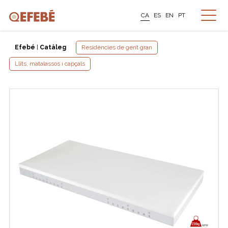
CA
ES
EN
PT
Efebé
|
Catàleg
Residències de gent gran
Llits, matalassos i capçals