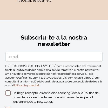
treballar, estudiar, etc.
Subscriu-te a la nostra
newsletter
GRUP DE PROMOCIÓ I DISSENY EFEBÉ com a responsable del tractament
tractarà les teves dades amb la finalitat de remetre´t la nostra newsletter
amb novetats comercials sobre els nostres productes i serveis. Pots
accedir, rectificar i suprimir les teves dades, així com exercir altres drets
consultant la informació addicional i detallada sobre protecció de dades a la
nostra
Politica de privacitat
.
He llegit i accepto les condicions contingudes a la
Politica de
privacitat
sobre el tractament de les meves dades per a l
´enviament de la newsletter.