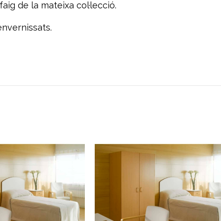
aig de la mateixa col·lecció.
envernissats.