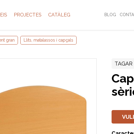
EIS
PROJECTES
CATÀLEG
BLOG
CONTA
ent gran
Llits, matalassos i capçals
TAGAR
Cap
sèri
VUL
Caracte