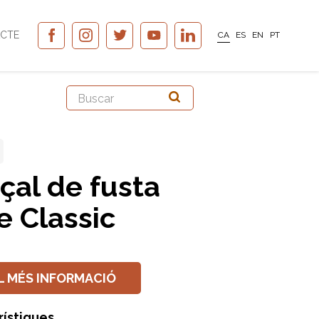
CTE
CA
ES
EN
PT
çal de fusta
e Classic
L MÉS INFORMACIÓ
rístiques