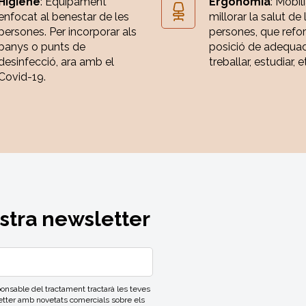
Higiene
: Equipament
Ergonomia
: Mobili
enfocat al benestar de les
millorar la salut de 
persones. Per incorporar als
persones, que refor
banys o punts de
posició de adequa
desinfecció, ara amb el
treballar, estudiar, e
Covid-19.
ostra newsletter
able del tractament tractarà les teves
letter amb novetats comercials sobre els