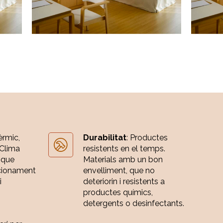
èrmic,
Durabilitat
: Productes
 Clima
resistents en el temps.
 que
Materials amb un bon
cionament
envelliment, que no
i
deteriorin i resistents a
productes químics,
detergents o desinfectants.