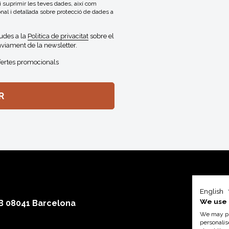
 i suprimir les teves dades, així com
onal i detallada sobre protecció de dades a
gudes a la
Politica de privacitat
sobre el
viament de la newsletter.
fertes promocionals
English
We use 
 B 08041 Barcelona
We may pla
personalis