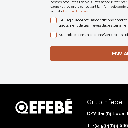
nostres productes i serveis. Pots accedir, rectificar
exercir altres drets consultant la informació addici
la nostra
Politica de privacitat
.
He llegit i accepto les condicions contin
tractament de les meves dades per a l´en
Vull rebre comunicacions Comercials i o
Grup Efebé
C/Villar 74 Local
T: +34 934 744 066