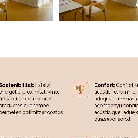
Sostenibilitat
: Estalvi
Confort
: Confort t
energètic, proximitat, km0,
acústic i el lumínic.
traçabilitat del material,
adequat, lluminària
productes que també
acompanyi i condi
permeten optimitzar costos.
acústic que redueix
qualsevol soroll.