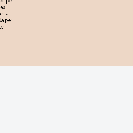
ari per
les
ci la
da per
tc.