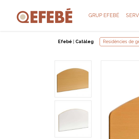
GRUP EFEBÉ
SERV
Efebé
|
Catàleg
Residències de g