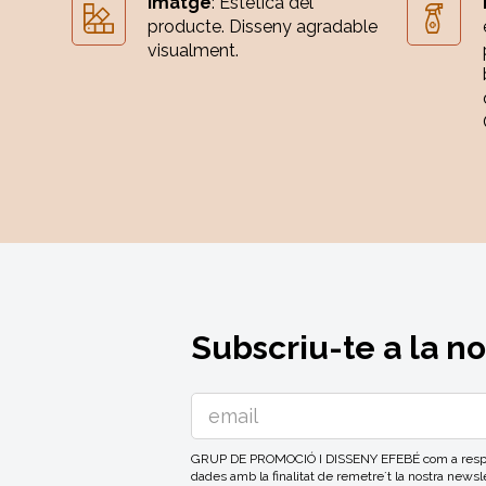
Imatge
: Estètica del
producte. Disseny agradable
visualment.
Subscriu-te a la n
GRUP DE PROMOCIÓ I DISSENY EFEBÉ com a respons
dades amb la finalitat de remetre´t la nostra news