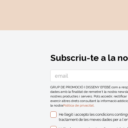
Subscriu-te a la n
GRUP DE PROMOCIÓ I DISSENY EFEBÉ com a respons
dades amb la finalitat de remetre´t la nostra news
nostres productes i serveis. Pots accedir, rectificar
exercir altres drets consultant la informació addici
la nostra
Politica de privacitat
.
He llegit i accepto les condicions contin
tractament de les meves dades per a l´en