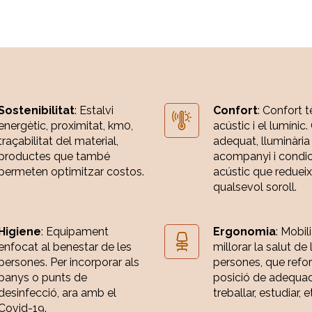
Sostenibilitat
: Estalvi
Confort
: Confort t
energètic, proximitat, km0,
acústic i el lumínic.
traçabilitat del material,
adequat, lluminària
productes que també
acompanyi i condi
permeten optimitzar costos.
acústic que redueix
qualsevol soroll.
Higiene
: Equipament
Ergonomia
: Mobili
enfocat al benestar de les
millorar la salut de 
persones. Per incorporar als
persones, que refor
banys o punts de
posició de adequa
desinfecció, ara amb el
treballar, estudiar, e
Covid-19.