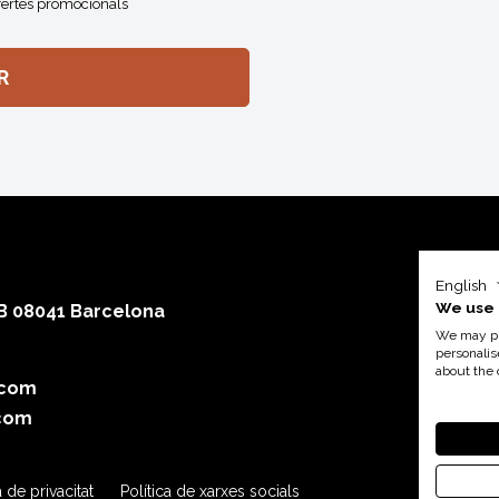
fertes promocionals
English
We use 
 B 08041 Barcelona
We may pla
personalis
about the 
.com
Amb el su
com
a de privacitat
Política de xarxes socials