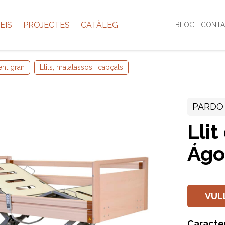
EIS
PROJECTES
CATÀLEG
BLOG
CONTA
ent gran
Llits, matalassos i capçals
PARDO
Llit
Ágo
VUL
Caracte