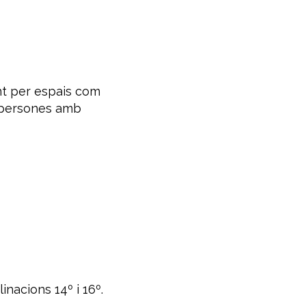
nt per espais com
 a persones amb
nacions 14º i 16º.