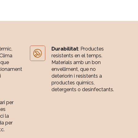
èrmic,
Durabilitat
: Productes
 Clima
resistents en el temps.
 que
Materials amb un bon
cionament
envelliment, que no
i
deteriorin i resistents a
productes químics,
detergents o desinfectants.
ari per
les
ci la
da per
tc.