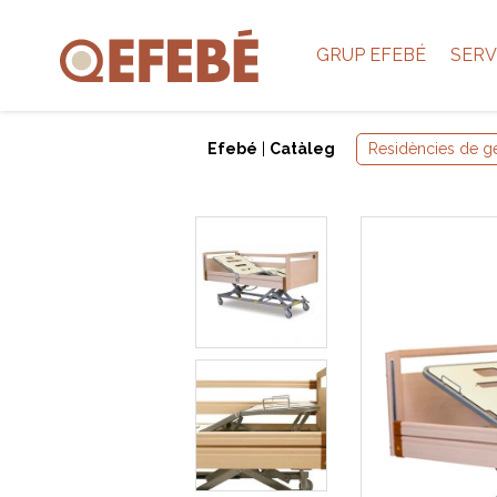
GRUP EFEBÉ
SERV
Efebé
|
Catàleg
Residències de g