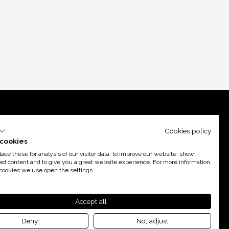
Cookies policy
cookies
ce these for analysis of our visitor data, to improve our website, show
ed content and to give you a great website experience. For more information
cookies we use open the settings.
port d’
Acció
Accept all
Deny
No, adjust
By 100X100NET