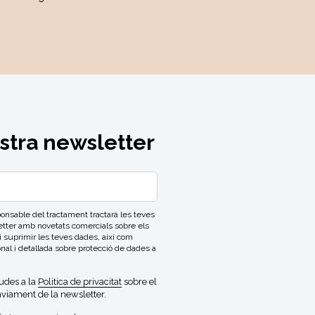
ostra newsletter
able del tractament tractarà les teves
letter amb novetats comercials sobre els
 i suprimir les teves dades, així com
onal i detallada sobre protecció de dades a
gudes a la
Politica de privacitat
sobre el
viament de la newsletter.