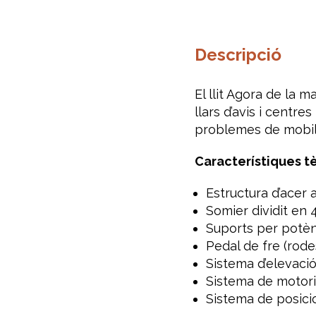
Descripció
El llit Agora de la
llars d’avis i centr
problemes de mobili
Característiques t
Estructura d’acer 
Somier dividit en 
Suports per potènc
Pedal de fre (rode
Sistema d’elevaci
Sistema de motori
Sistema de posici