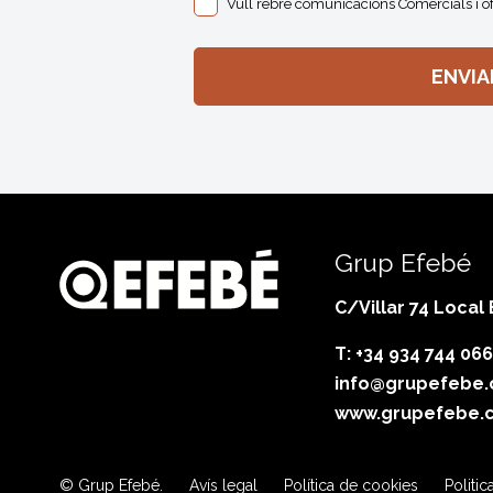
Vull rebre comunicacions Comercials i o
Grup Efebé
C/Villar 74 Local
T: +34 934 744 066
info@grupefebe
www.grupefebe.
© Grup Efebé.
Avís legal
Política de cookies
Politic