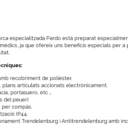
 marca especialitzada Pardo està preparat especialme
es mèdics, ja que ofereix uns beneficis especials per
tat.
ècniques:
amb recobriment de polièster.
4 plans articulats accionats electrònicament.
ia, portasuero, etc …
s del peuer)
ó per compàs.
tzació IP44.
onament Trendelenburg i Antitrendelenburg amb incli