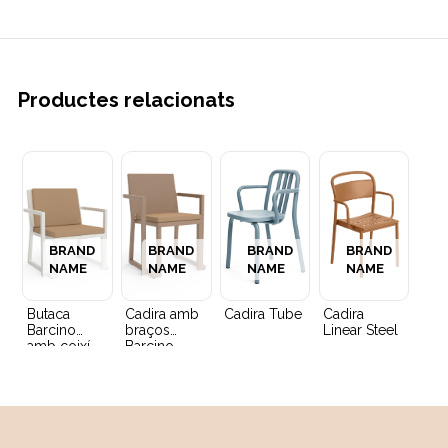
Productes relacionats
BRAND
BRAND
BRAND
BRAND
NAME
NAME
NAME
NAME
Butaca
Cadira amb
Cadira Tube
Cadira
Barcino
braços
Linear Steel
amb coixí
Barcino
amb coixí