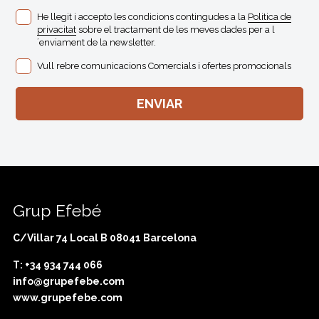
He llegit i accepto les condicions contingudes a la
Politica de
privacitat
sobre el tractament de les meves dades per a l
´enviament de la newsletter.
Vull rebre comunicacions Comercials i ofertes promocionals
Grup Efebé
C/Villar 74 Local B 08041 Barcelona
T: +34 934 744 066
info@grupefebe.com
www.grupefebe.com