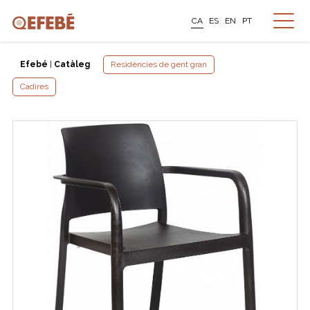
CA
ES
EN
PT
Efebé
|
Catàleg
Residències de gent gran
Cadires