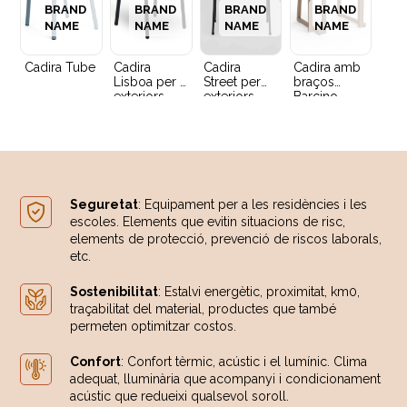
BRAND
BRAND
BRAND
BRAND
NAME
NAME
NAME
NAME
Cadira Tube
Cadira
Cadira
Cadira amb
Lisboa per a
Street per
braços
exteriors
exteriors
Barcino
amb coixí
Seguretat
: Equipament per a les residències i les
escoles. Elements que evitin situacions de risc,
elements de protecció, prevenció de riscos laborals,
etc.
Sostenibilitat
: Estalvi energètic, proximitat, km0,
traçabilitat del material, productes que també
permeten optimitzar costos.
Confort
: Confort tèrmic, acústic i el lumínic. Clima
adequat, lluminària que acompanyi i condicionament
acústic que redueixi qualsevol soroll.