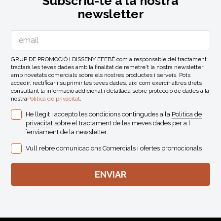
Subscriu-te a la nostra
newsletter
GRUP DE PROMOCIÓ I DISSENY EFEBÉ com a responsable del tractament
tractarà les teves dades amb la finalitat de remetre´t la nostra newsletter
amb novetats comercials sobre els nostres productes i serveis. Pots
accedir, rectificar i suprimir les teves dades, així com exercir altres drets
consultant la informació addicional i detallada sobre protecció de dades a la
nostra
Politica de privacitat
.
He llegit i accepto les condicions contingudes a la
Politica de
privacitat
sobre el tractament de les meves dades per a l
´enviament de la newsletter.
Vull rebre comunicacions Comercials i ofertes promocionals