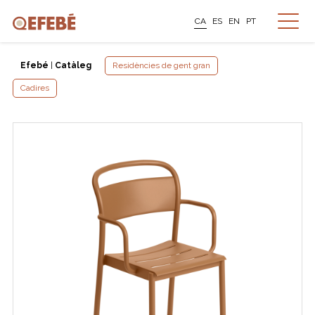
CA
ES
EN
PT
Efebé
|
Catàleg
Residències de gent gran
Cadires