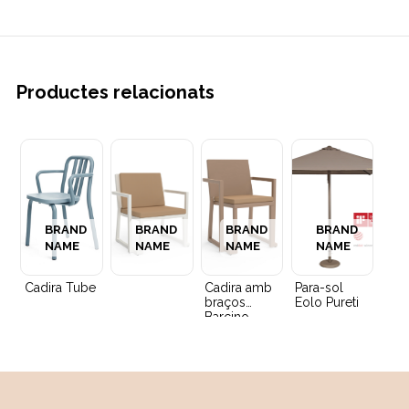
Productes relacionats
BRAND
BRAND
BRAND
BRAND
NAME
NAME
NAME
NAME
Cadira Tube
Cadira amb
Para-sol
braços
Eolo Pureti
Barcino
amb coixí