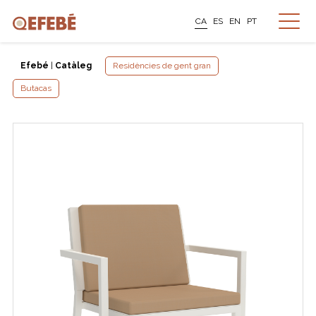
CA
ES
EN
PT
Efebé
|
Catàleg
Residències de gent gran
Butacas