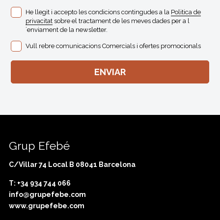
He llegit i accepto les condicions contingudes a la
Politica de
privacitat
sobre el tractament de les meves dades per a l
´enviament de la newsletter.
Vull rebre comunicacions Comercials i ofertes promocionals
Grup Efebé
C/Villar 74 Local B 08041 Barcelona
T: +34 934 744 066
info@grupefebe.com
www.grupefebe.com