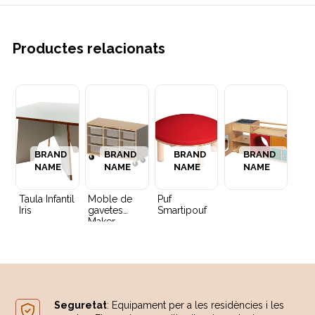
Productes relacionats
BRAND
BRAND
BRAND
BRAND
NAME
NAME
NAME
NAME
Taula Infantil
Moble de
Puf
Iris
gavetes
Smartipouf
Maker
Seguretat
: Equipament per a les residències i les