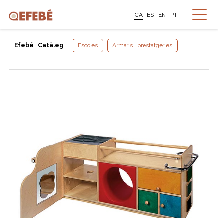
CA
ES
EN
PT
Efebé
|
Catàleg
Escoles
Armaris i prestatgeries