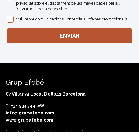
privacitat
sobre el tractament de les meves dades per a l
´enviament de la newsletter.
Vull rebre comunicacions Comercials i ofertes promocionals
Grup Efebé
C/Villar 74 Local B 08041 Barcelona
T: +34 934 744 066
info@grupefebe.com
www.grupefebe.com