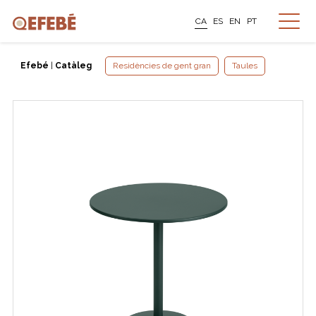
CA
ES
EN
PT
Efebé
|
Catàleg
Residències de gent gran
Taules