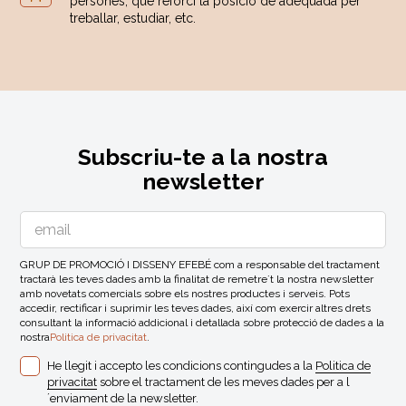
persones, que reforci la posició de adequada per
treballar, estudiar, etc.
Subscriu-te a la nostra
newsletter
GRUP DE PROMOCIÓ I DISSENY EFEBÉ com a responsable del tractament
tractarà les teves dades amb la finalitat de remetre´t la nostra newsletter
amb novetats comercials sobre els nostres productes i serveis. Pots
accedir, rectificar i suprimir les teves dades, així com exercir altres drets
consultant la informació addicional i detallada sobre protecció de dades a la
nostra
Politica de privacitat
.
He llegit i accepto les condicions contingudes a la
Politica de
privacitat
sobre el tractament de les meves dades per a l
´enviament de la newsletter.