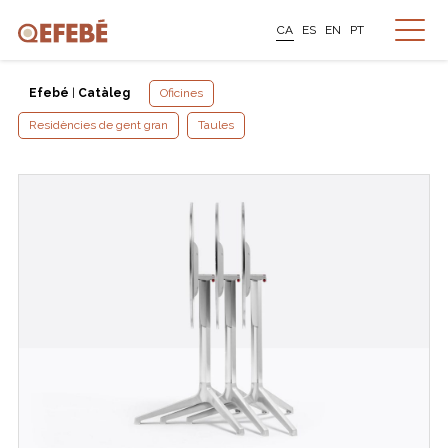
CA
ES
EN
PT
Efebé
|
Catàleg
Oficines
Residències de gent gran
Taules