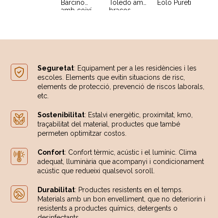
Barcino
Toledo amb
Eolo Pureti
amb coixí
braços
Seguretat
: Equipament per a les residències i les
escoles. Elements que evitin situacions de risc,
elements de protecció, prevenció de riscos laborals,
etc.
Sostenibilitat
: Estalvi energètic, proximitat, km0,
traçabilitat del material, productes que també
permeten optimitzar costos.
Confort
: Confort tèrmic, acústic i el lumínic. Clima
adequat, lluminària que acompanyi i condicionament
acústic que redueixi qualsevol soroll.
Durabilitat
: Productes resistents en el temps.
Materials amb un bon envelliment, que no deteriorin i
resistents a productes químics, detergents o
desinfectants.