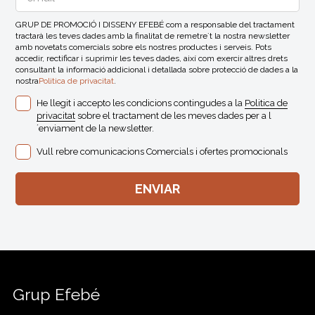
GRUP DE PROMOCIÓ I DISSENY EFEBÉ com a responsable del tractament
tractarà les teves dades amb la finalitat de remetre´t la nostra newsletter
amb novetats comercials sobre els nostres productes i serveis. Pots
accedir, rectificar i suprimir les teves dades, així com exercir altres drets
consultant la informació addicional i detallada sobre protecció de dades a la
nostra
Politica de privacitat
.
He llegit i accepto les condicions contingudes a la
Politica de
privacitat
sobre el tractament de les meves dades per a l
´enviament de la newsletter.
Vull rebre comunicacions Comercials i ofertes promocionals
Grup Efebé