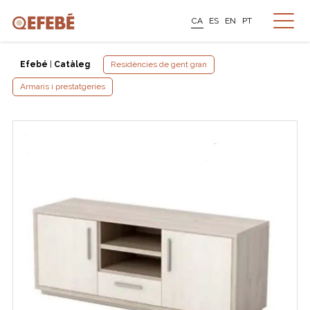
CA
ES
EN
PT
Efebé
|
Catàleg
Residències de gent gran
Armaris i prestatgeries