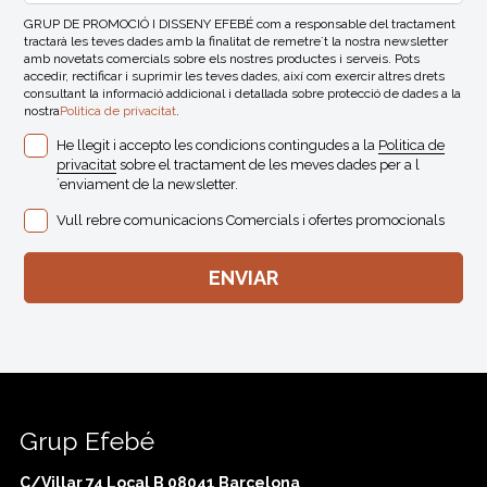
GRUP DE PROMOCIÓ I DISSENY EFEBÉ com a responsable del tractament
tractarà les teves dades amb la finalitat de remetre´t la nostra newsletter
amb novetats comercials sobre els nostres productes i serveis. Pots
accedir, rectificar i suprimir les teves dades, així com exercir altres drets
consultant la informació addicional i detallada sobre protecció de dades a la
nostra
Politica de privacitat
.
He llegit i accepto les condicions contingudes a la
Politica de
privacitat
sobre el tractament de les meves dades per a l
´enviament de la newsletter.
Vull rebre comunicacions Comercials i ofertes promocionals
Grup Efebé
C/Villar 74 Local B 08041 Barcelona