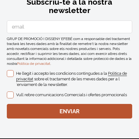
Subscriu-te a la nostra
newsletter
GRUP DE PROMOCIÓ I DISSENY EFEBÉ com a responsable del tractament
tractarà les teves dades amb la finalitat de remetre´t la nostra newsletter
amb novetats comercials sobre els nostres productes i serveis. Pots
accedir, rectificar i suprimir les teves dades, així com exercir altres drets
consultant la informació addicional i detallada sobre protecció de dades a la
nostra
Politica de privacitat
.
He llegit i accepto les condicions contingudes a la
Politica de
privacitat
sobre el tractament de les meves dades per a l
´enviament de la newsletter.
Vull rebre comunicacions Comercials i ofertes promocionals