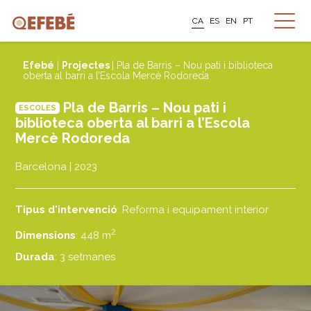
CA
ES
EN
PT
Efebé
|
Projectes
| Pla de Barris – Nou pati i biblioteca
oberta al barri a l’Escola Mercè Rodoreda
Pla de Barris – Nou pati i
ESCOLES
biblioteca oberta al barri a l’Escola
Mercè Rodoreda
Barcelona | 2023
Tipus d'intervenció
: Reforma i equipament interior
2
Dimensions
: 448 m
Durada
: 3 setmanes