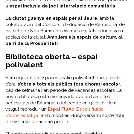
a
espai inclusiu de joc i interrelació comunitària
.
La ciutat guanya en espais per al lleure
, amb la
col·laboració del Consorci d’Educació de Barcelona, del
districte de Nou Barris i de diverses entitats educatives i
socials de la ciutat.
Ampliem els espais de cultura al
barri de la Prosperitat!
Biblioteca oberta – espai
polivalent
Hem equipat un espai educatiu polivalent que, a partir
d’ara,
s’obre a tots els públics fora d’horari escolar
,
cap de setmana i en període de vacances escolars. La
nova biblioteca està dissenyada d’acord amb les
necessitats de l’alumnat i del centre en qüestió. Hem
volgut reproduir un
Espai FluAp
(Espais fluids
d’aprenentatge)
amb mobiliari FluAp versàtil i sostenible,
de disseny i fabricació pròpia.
El barri ja pot gaudir d’un racó ampli, flexible i