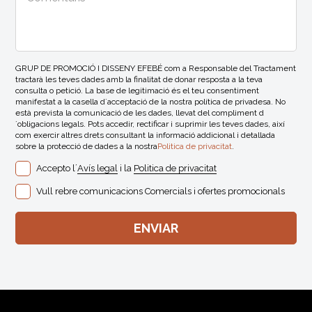
GRUP DE PROMOCIÓ I DISSENY EFEBÉ com a Responsable del Tractament
tractarà les teves dades amb la finalitat de donar resposta a la teva
consulta o petició. La base de legitimació és el teu consentiment
manifestat a la casella d´acceptació de la nostra política de privadesa. No
està prevista la comunicació de les dades, llevat del compliment d
´obligacions legals. Pots accedir, rectificar i suprimir les teves dades, així
com exercir altres drets consultant la informació addicional i detallada
sobre la protecció de dades a la nostra
Politica de privacitat
.
Accepto l´
Avís legal
i la
Politica de privacitat
Vull rebre comunicacions Comercials i ofertes promocionals