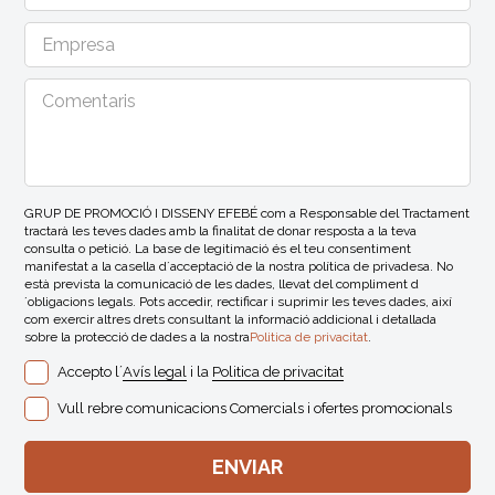
GRUP DE PROMOCIÓ I DISSENY EFEBÉ com a Responsable del Tractament
tractarà les teves dades amb la finalitat de donar resposta a la teva
consulta o petició. La base de legitimació és el teu consentiment
manifestat a la casella d´acceptació de la nostra política de privadesa. No
està prevista la comunicació de les dades, llevat del compliment d
´obligacions legals. Pots accedir, rectificar i suprimir les teves dades, així
com exercir altres drets consultant la informació addicional i detallada
sobre la protecció de dades a la nostra
Politica de privacitat
.
Accepto l´
Avís legal
i la
Politica de privacitat
Vull rebre comunicacions Comercials i ofertes promocionals