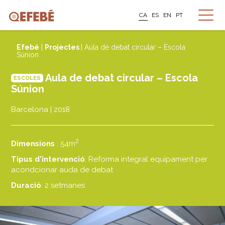
CA
ES
EN
PT
Efebé
|
Projectes
| Aula de debat circular – Escola
Súnion
Aula de debat circular – Escola
ESCOLES
Súnion
Barcelona | 2018
2
Dimensions
: 54m
Tipus d'intervenció
: Reforma integral equipament per
acondcionar auda de debat
Duració
: 2 setmanes