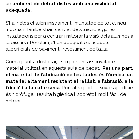
un
ambient de debat distès amb una visibilitat
adequada.
S’ha inclòs el subministrament i muntatge de tot el nou
mobiliari. També s’han canviat de situació algunes
instal·lacions per a centrar i millorar la visió dels alumnes a
la pissarra. Per últim, s’han adequat els acabats
superficials de paviment i revestiment de l’aula.
Com a punt a destacar, és important assenyalar el
material utilitzat en aquesta aula de debat.
Per una part,
el material de fabricació de les taules és fòrmica, un
material altament resistent al ratllat, a l’abrasió, a la
fricció i a la calor seca.
Per l’altra part, la seva superfície
és hidròfuga i resulta higiènica i, sobretot, molt fàcil de
netejar.