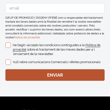
GRUP DE PROMOCIÓ I DISSENY EFEBÉ com a responsable del tractament
tractarà les teves dades amb la finalitat de remetre´t la nostra newsletter
amb novetats comercials sobre els nostres productes i serveis. Pots
accedir, rectificar i suprimir les teves dades, així com exercir altres drets
consultant la informació addicional i detallada sobre protecció de dades a la
nostra
Politica de privacitat
.
He llegit i accepto les condicions contingudes a la
Politica de
privacitat
sobre el tractament de les meves dades per a l
´enviament de la newsletter.
Vull rebre comunicacions Comercials i ofertes promocionals