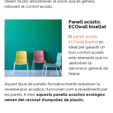
Steam Studio absorbeixen el soroll que es genera,
millorant el confort acústic.
Panell acústic
ECOwall bisellat
El
panell acústic
ECOwall bisellat
és
ideal per garantir un
bon confort acústic
amb elements que no
destorben la
decoració general de
l’espai.
Aquest tipus de panells fonoabsorbents redueixen la
reverberació acústica i funcionen com a revestiments per
les parets. A més,
aquests panells acústics ecològics
neixen del reciclat d’ampolles de plàstic.