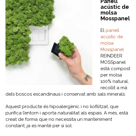
Panell
acústic de
molsa
Mosspanel
El
panell
acústic de
molsa
Mosspanel
REINDEER
MOSSpanel
està compost
per molsa
100% natural,
recollit a mà
dels boscos escandinaus i conservat amb sals minerals.
Aquest producte és hipoalergènic i no liofilitzat, que
purifica l’entorn i aporta naturalitat als espais. ​A més, està
creat de forma que no necessita un manteniment
constant, ja es manté per si sol.