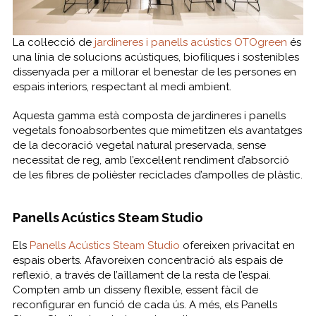
La col·lecció de
jardineres i panells acústics OTOgreen
és
una línia de solucions acústiques, biofíliques i sostenibles
dissenyada per a millorar el benestar de les persones en
espais interiors, respectant al medi ambient.
Aquesta gamma està composta de jardineres i panells
vegetals fonoabsorbentes que mimetitzen els avantatges
de la decoració vegetal natural preservada, sense
necessitat de reg, amb l’excel·lent rendiment d’absorció
de les fibres de polièster reciclades d’ampolles de plàstic.
Panells Acústics Steam Studio
Els
Panells Acústics Steam Studio
ofereixen privacitat en
espais oberts. Afavoreixen concentració als espais de
reflexió, a través de l’aïllament de la resta de l’espai.
Compten amb un disseny flexible, essent fàcil de
reconfigurar en funció de cada ús. A més, els Panells