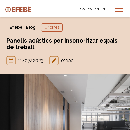
CA
ES
EN
PT
Efebé
|
Blog
Oficines
Panells acústics per insonoritzar espais
de treball
11/07/2023
efebe