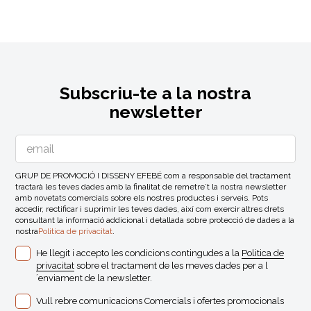
Subscriu-te a la nostra
newsletter
GRUP DE PROMOCIÓ I DISSENY EFEBÉ com a responsable del tractament
tractarà les teves dades amb la finalitat de remetre´t la nostra newsletter
amb novetats comercials sobre els nostres productes i serveis. Pots
accedir, rectificar i suprimir les teves dades, així com exercir altres drets
consultant la informació addicional i detallada sobre protecció de dades a la
nostra
Politica de privacitat
.
He llegit i accepto les condicions contingudes a la
Politica de
privacitat
sobre el tractament de les meves dades per a l
´enviament de la newsletter.
Vull rebre comunicacions Comercials i ofertes promocionals