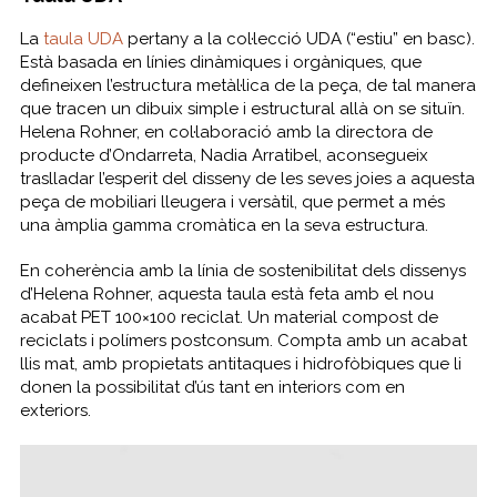
La
taula UDA
pertany a la col·lecció UDA (“estiu” en basc).
Està basada en línies dinàmiques i orgàniques, que
defineixen l’estructura metàl·lica de la peça, de tal manera
que tracen un dibuix simple i estructural allà on se situïn.
Helena Rohner, en col·laboració amb la directora de
producte d’Ondarreta, Nadia Arratibel, aconsegueix
traslladar l’esperit del disseny de les seves joies a aquesta
peça de mobiliari lleugera i versàtil, que permet a més
una àmplia gamma cromàtica en la seva estructura.
En coherència amb la línia de sostenibilitat dels dissenys
d’Helena Rohner, aquesta taula està feta amb el nou
acabat PET 100×100 reciclat. Un material compost de
reciclats i polímers postconsum. Compta amb un acabat
llis mat, amb propietats antitaques i hidrofòbiques que li
donen la possibilitat d’ús tant en interiors com en
exteriors.