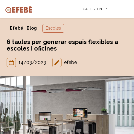
CA
ES
EN
PT
Efebé
|
Blog
Escoles
6 taules per generar espais flexibles a
escoles i oficines
14/03/2023
efebe