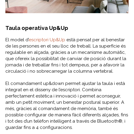
Taula operativa Up&Up
El model d’
escriptori Up&Up
està pensat per al benestar
de les persones en el seu lloc de treball. La superfície és
regulable en alçada, gràcies a un mecanisme automàtic,
que ofereix la possibilitat de canviar de posició durant la
jornada i de treballar fins i tot dempeus, per a afavorir la
circulació i no sobrecarregar la columna vertebral.
El comandament up&down permet ajustar la taula i està
integrat en el disseny de l’escriptori. Combina
perfectament estètica i innovació i permet aconseguir,
amb un petit moviment, un benestar postural superior. A
més, gràcies al comandament de memòria, també és
possible configurar de manera fàcil diferents alçades, fins
i tot des d’un telèfon intel·ligent a través de Bluetooth®, i
guardar fins a 4 configuracions.