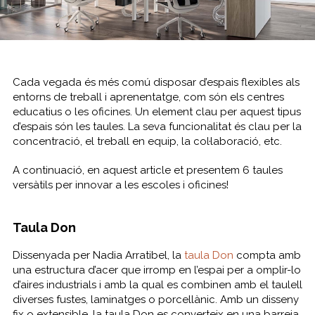
Cada vegada és més comú disposar d’espais flexibles als
entorns de treball i aprenentatge, com són els centres
educatius o les oficines. Un element clau per aquest tipus
d’espais són les taules. La seva funcionalitat és clau per la
concentració, el treball en equip, la col·laboració, etc.
A continuació, en aquest article et presentem 6 taules
versàtils per innovar a les escoles i oficines!
Taula Don
Dissenyada per Nadia Arratibel, la
taula Don
compta amb
una estructura d’acer que irromp en l’espai per a omplir-lo
d’aires industrials i amb la qual es combinen amb el taulell
diverses fustes, laminatges o porcellànic. Amb un disseny
fix o extensible, la taula Don es converteix en una barreja