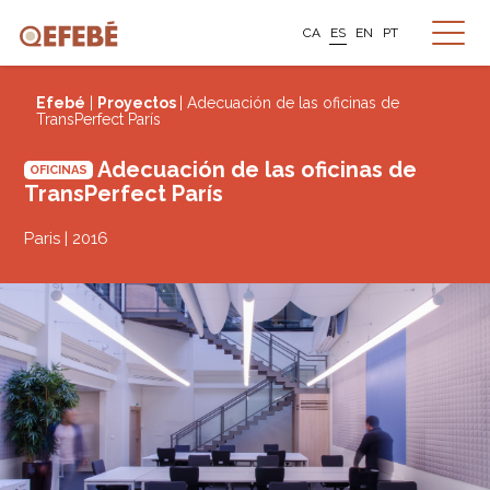
CA
ES
EN
PT
Efebé
|
Proyectos
| Adecuación de las oficinas de
TransPerfect París
Adecuación de las oficinas de
OFICINAS
TransPerfect París
Paris | 2016