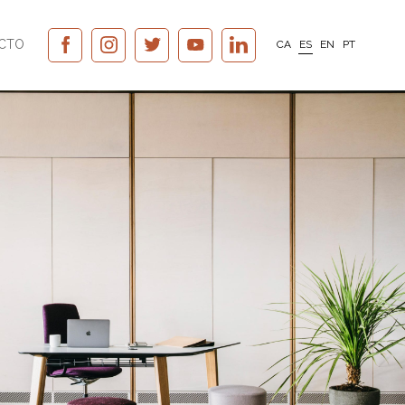
CTO
CA
ES
EN
PT