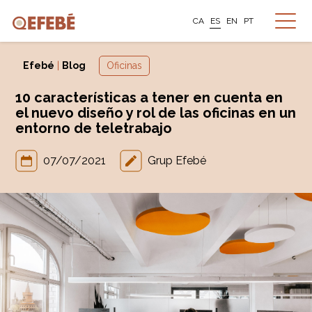
CA
ES
EN
PT
Efebé
|
Blog
Oficinas
10 características a tener en cuenta en
el nuevo diseño y rol de las oficinas en un
entorno de teletrabajo
07/07/2021
Grup Efebé