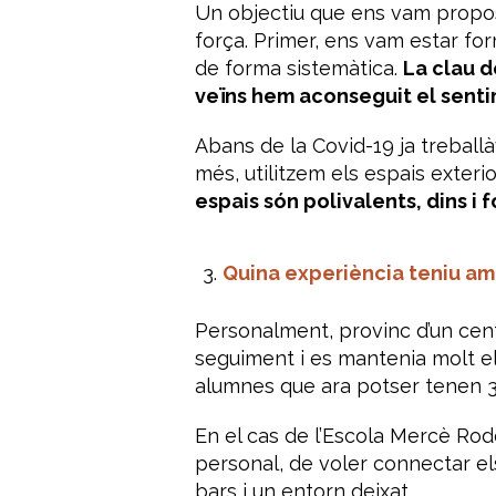
Un objectiu que ens vam propos
força. Primer, ens vam estar fo
de forma sistemàtica.
La clau d
veïns hem aconseguit el sentim
Abans de la Covid-19 ja treba
més, utilitzem els espais exterio
espais són polivalents, dins i fo
Quina experiència teniu amb
Personalment, provinc d’un centr
seguiment i es mantenia molt el
alumnes que ara potser tenen 3
En el cas de l’Escola Mercè Ro
personal, de voler connectar els
bars i un entorn deixat.