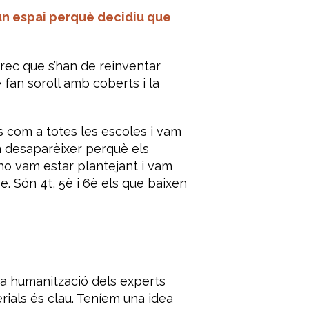
 un espai perquè decidiu que
rec que s’han de reinventar
 fan soroll amb coberts i la
 com a totes les escoles i vam
 desaparèixer perquè els
ho vam estar plantejant i vam
e. Són 4t, 5è i 6è els que baixen
La humanització dels experts
rials és clau. Teníem una idea