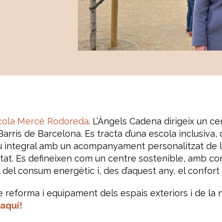
cola Mercè Rodoreda
. L’Àngels Cadena dirigeix un ce
 Barris de Barcelona. Es tracta d’una escola inclusiv
u integral amb un acompanyament personalitzat de l
itat. Es defineixen com un centre sostenible, amb con
ol del consum energètic i, des d’aquest any, el confort 
e reforma i equipament dels espais exteriors i de la
 aquí!