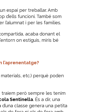
 un espai per treballar. Amb
op d’ells funcioni. També som
l’alumnat i per les famílies.
a compartida, acaba donant el
’entorn on estiguis, miris bé
en l’aprenentatge?
 materials, etc.) perquè poden
les traiem però sempre les tenim
cola Sentinella
. És a dir, una
a d’una classe genera una petita
ls de fora ni els de fora amb