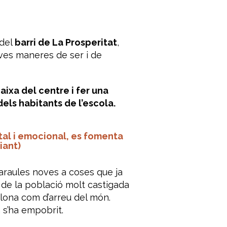
del
barri de La Prosperitat
,
ves maneres de ser i de
baixa del centre i fer una
els habitants de l’escola.
tal i emocional, es fomenta
iant)
araules noves a coses que ja
t de la població molt castigada
elona com d’arreu del món.
a s’ha empobrit.