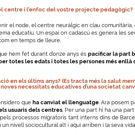
del centre i l’enfoc del vostre projecte pedagògic?
enir el node, el centre neuràlgic en clau comunitària, 
tema educatiu. Un espai on cadascú es genera les se
, com en temps de lleure.
i que hem fet durant d’onze anys és
pacificar la part 
er totes les edats i totes les persones més enllà d
ió en els últims anys? (Es tracta més la salut men
 noves necessitats educatives d’una societat canv
Considero que
ha canviat el llenguatge
. Ara posem p
els usuaris dels centres
. Per una part hi ha una par
i pels processos migratoris tant interns dins de Barc
 nivell sociocultural alt i aquí arriben i la seva vid