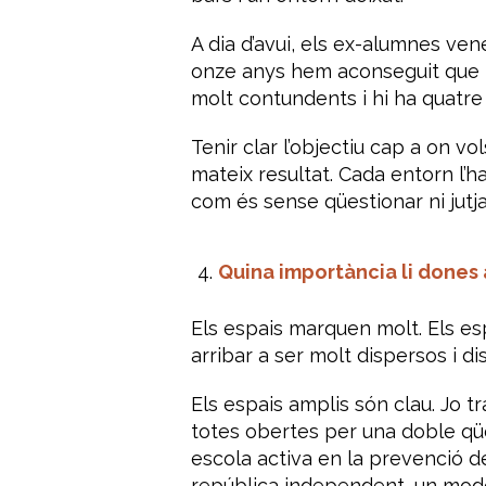
A dia d’avui, els ex-alumnes ven
onze anys hem aconseguit que to
molt contundents i hi ha quatre
Tenir clar l’objectiu cap a on v
mateix resultat. Cada entorn l’ha
com és sense qüestionar ni jutja
Quina importància li dones 
Els espais marquen molt. Els es
arribar a ser molt dispersos i di
Els espais amplis són clau. Jo t
totes obertes per una doble qüe
escola activa en la prevenció de
república independent, un mode