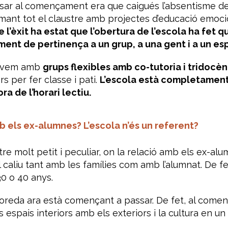
ar al començament era que caigués l’absentisme de l
rmant tot el claustre amb projectes d’educació emoci
e l’èxit ha estat que l’obertura de l’escola ha fet 
ent de pertinença a un grup, a una gent i a un esp
llàvem amb
grups flexibles amb co-tutoria i tridocèn
rs per fer classe i pati.
L’escola està completament 
ra de l’horari lectiu.
 els ex-alumnes? L’escola n’és un referent?
e molt petit i peculiar, on la relació amb els ex-alu
 caliu tant amb les famílies com amb l’alumnat. De fe
0 o 40 anys.
doreda ara està començant a passar. De fet, al com
 espais interiors amb els exteriors i la cultura en un