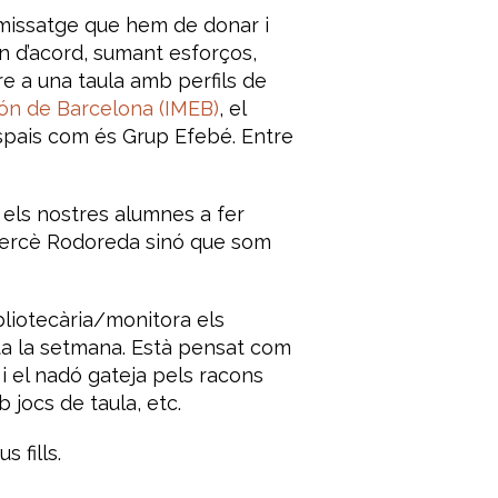
 missatge que hem de donar i
n d’acord, sumant esforços,
 a una taula amb perfils de
ión de Barcelona (IMEB)
, el
espais com és Grup Efebé. Entre
 els nostres alumnes a fer
l Mercè Rodoreda sinó que som
bliotecària/monitora els
tota la setmana. Està pensat com
i el nadó gateja pels racons
 jocs de taula, etc.
 fills.