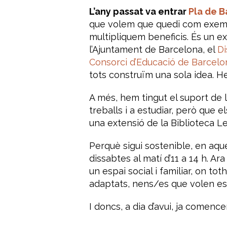
L’any passat va entrar
Pla de B
que volem que quedi com exempl
multipliquem beneficis. És un 
l’Ajuntament de Barcelona, el
Di
Consorci d’Educació de Barcelo
tots construïm una sola idea. H
A més, hem tingut el suport de 
treballs i a estudiar, però que
una extensió de la Biblioteca L
Perquè sigui sostenible, en aqu
dissabtes al matí d’11 a 14 h. A
un espai social i familiar, on t
adaptats, nens/es que volen estar
I doncs, a dia d’avui, ja comence