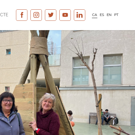
CTE
CA
ES
EN
PT