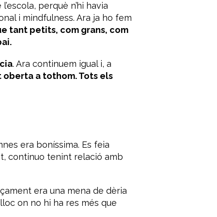
’escola, perquè n’hi havia
onal i
mindfulness
. Ara ja ho fem
que tant petits, com grans, com
ai.
cia
. Ara continuem igual i, a
oberta a tothom. Tots els
mnes era boníssima. Es feia
t, continuo tenint relació amb
ençament era una mena de dèria
 lloc on no hi ha res més que