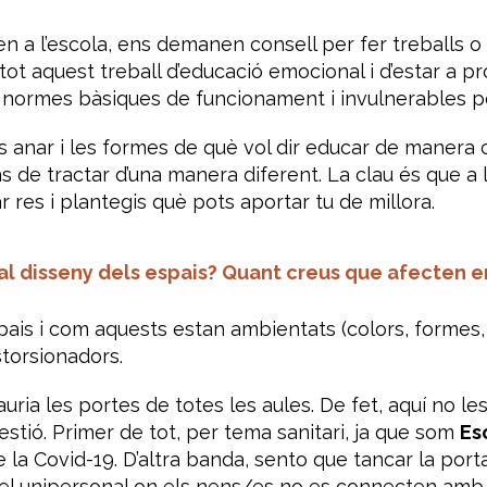
en a l’escola, ens demanen consell per fer treballs o
t aquest treball d’educació emocional i d’estar a pr
 normes bàsiques de funcionament i invulnerables per 
ols anar i les formes de què vol dir educar de maner
s de tractar d’una manera diferent. La clau és que a l
r res i plantegis què pots aportar tu de millora.
al disseny dels espais? Quant creus que afecten 
pais i com aquests estan ambientats (colors, formes,
storsionadors.
rauria les portes de totes les aules. De fet, aquí no 
stió. Primer de tot, per tema sanitari, ja que som
Es
 la Covid-19. D’altra banda, sento que tancar la port
l unipersonal on els nens/es no es connecten amb e