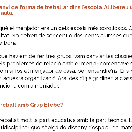
anvi de forma de treballar dins l’escola. Allibereu
 aula.
què el menjador era un dels espais més sorollosos. C
·litat. No deixen de ser cent o dos-cents alumnes que
é bona.
e havíem de fer tres grups, vam canviar les classes
 Els problemes de relació amb el menjar començaven
m si fos el menjador de casa, per entendre’ns. Ens 
questa organització. Ara, des d’i3 a 3r dinen a class
funciona com a menjador.
 treball amb Grup Efebé?
ballat molt la part educativa amb la part tècnica. 
idisciplinar que sàpiga de disseny d’espais i de mate