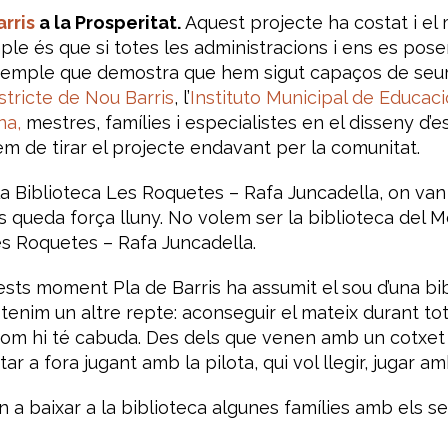
arris
a la Prosperitat.
Aquest projecte ha costat i el
e és que si totes les administracions i ens es pose
exemple que demostra que hem sigut capaços de seure
stricte de Nou Barris
, l’
Instituto Municipal de Educac
na,
mestres, famílies i especialistes en el disseny d’
em de tirar el projecte endavant per la comunitat.
la Biblioteca Les Roquetes – Rafa Juncadella, on van
 els queda força lluny. No volem ser la biblioteca de
es Roquetes – Rafa Juncadella.
ests moment Pla de Barris ha assumit el sou d’una bi
ra tenim un altre repte: aconseguir el mateix durant 
othom hi té cabuda. Des dels que venen amb un cotxet 
 a fora jugant amb la pilota, qui vol llegir, jugar amb
n a baixar a la biblioteca algunes famílies amb els seus