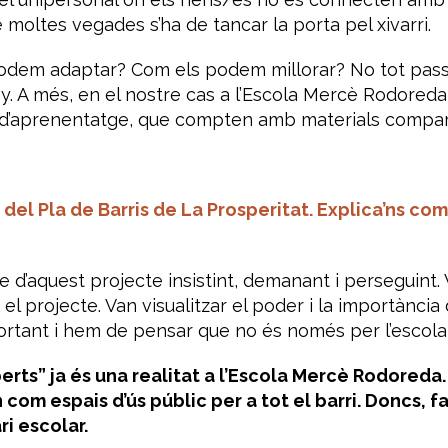
e moltes vegades s’ha de tancar la porta pel xivarri.
odem adaptar? Com els podem millorar? No tot passa
ny. A més, en el nostre cas a l’Escola Mercè Rodored
 d’aprenentatge, que compten amb materials compart
el Pla de Barris de La Prosperitat. Explica’ns com
e d’aquest projecte insistint, demanant i perseguin
el projecte. Van visualitzar el poder i la importànci
portant i hem de pensar que no és només per l’escola 
rts” ja és una realitat a l’Escola Mercè Rodoreda. E
 com espais d’ús públic per a tot el barri. Doncs, fa
i escolar.