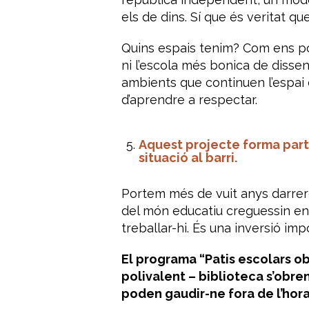
els de dins. Sí que és veritat qu
Quins espais tenim? Com ens p
ni l’escola més bonica de disse
ambients que continuen l’espai
d’aprendre a respectar.
Aquest projecte forma part d
situació al barri.
Portem més de vuit anys darrer
del món educatiu creguessin en 
treballar-hi. És una inversió im
El programa “Patis escolars obe
polivalent – biblioteca s’obren
poden gaudir-ne fora de l’horar