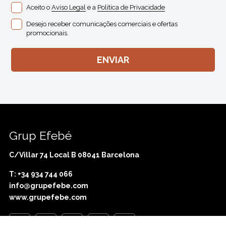
Aceito o
Aviso Legal
e a
Política de Privacidade
Desejo receber comunicações comerciais e ofertas
promocionais.
Grup Efebé
C/Villar 74 Local B 08041 Barcelona
T: +34 934 744 066
info@grupefebe.com
www.grupefebe.com