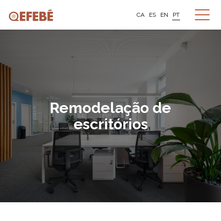
CA
ES
EN
PT
Remodelação de
escritórios