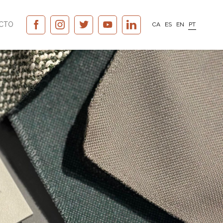
CTO
CA
ES
EN
PT