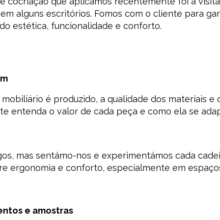
e cocriação que aplicámos recentemente foi a visit
em alguns escritórios. Fomos com o cliente para gar
 estética, funcionalidade e conforto.
om
obiliário é produzido, a qualidade dos materiais e 
nte entenda o valor de cada peça e como ela se adap
os, mas sentámo-nos e experimentámos cada cadeira
re ergonomia e conforto, especialmente em espaços
entos e amostras