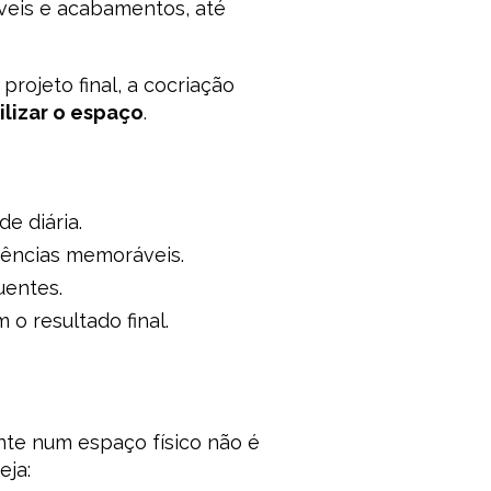
óveis e acabamentos, até
rojeto final, a cocriação
ilizar o espaço
.
e diária.
iências memoráveis.
uentes.
o resultado final.
nte num espaço físico não é
eja: