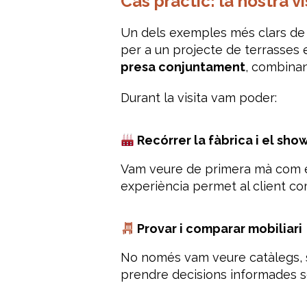
Cas pràctic: la nostra 
Un dels exemples més clars de 
per a un projecte de terrasses 
presa conjuntament
, combinant
Durant la visita vam poder:
Recórrer la fàbrica i el sh
Vam veure de primera mà com es p
experiència permet al client com
Provar i comparar mobiliari
No només vam veure catàlegs, s
prendre decisions informades s