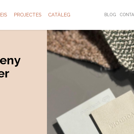
EIS
PROJECTES
CATÀLEG
BLOG
CONTA
seny
er