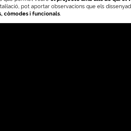
nstal·lació, pot aportar observacions que els dissenya
, còmodes i funcionals
.