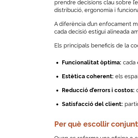
prendre decisions clau sobre l’e
distribució, ergonomia i funciona
A diferència d’un enfocament més
cada decisió estigui alineada a
Els principals beneficis de la co
Funcionalitat òptima:
cada e
Estètica coherent:
els espai
Reducció d’errors i costos:
d
Satisfacció del client:
parti
Per què escollir conjunt