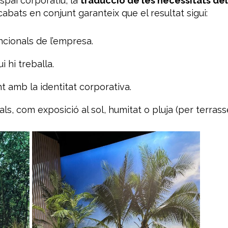
spai corporatiu, la
traducció de les necessitats del 
acabats en conjunt garanteix que el resultat sigui:
ncionals de l’empresa.
 hi treballa.
t amb la identitat corporativa.
ls, com exposició al sol, humitat o pluja (per terrasse