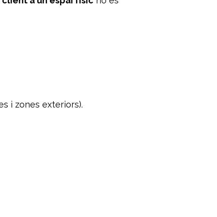
client a un espai físic
no és
s i zones exteriors).