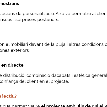
 mostraris
opcions de personalització. Això va permetre al client
riscos i sorpreses posteriors.
l mobiliari davant de la pluja i altres condicions c
ones exteriors.
 en directe
e distribució, combinació d’acabats i estètica general
onfiança del client en el projecte.
efectiu?
 és que permet veure
el projecte amb ulls de qui el v