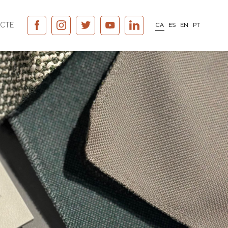
CTE
CA
ES
EN
PT