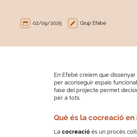
02/09/2025
Grup Efebé
En Efebé creiem que dissenyar 
per aconseguir espais funcionals
fase del projecte permet decisio
per a tots.
Què és la cocreació en 
La
cocreació
és un procés col·l