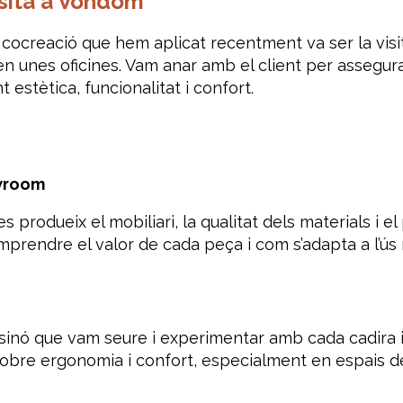
visita a Vondom
cocreació que hem aplicat recentment va ser la visi
en unes oficines. Vam anar amb el client per assegur
 estètica, funcionalitat i confort.
owroom
rodueix el mobiliari, la qualitat dels materials i el
prendre el valor de cada peça i com s’adapta a l’ús r
inó que vam seure i experimentar amb cada cadira i 
obre ergonomia i confort, especialment en espais de