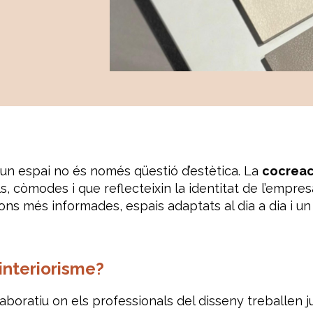
un espai no és només qüestió d’estètica. La
cocreac
, còmodes i que reflecteixin la identitat de l’empresa
ns més informades, espais adaptats al dia a dia i un r
interiorisme?
aboratiu on els professionals del disseny treballen 