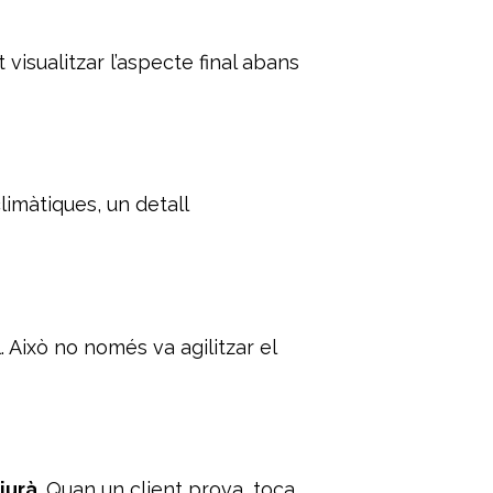
 visualitzar l’aspecte final abans
limàtiques, un detall
. Això no només va agilitzar el
iurà
. Quan un client prova, toca