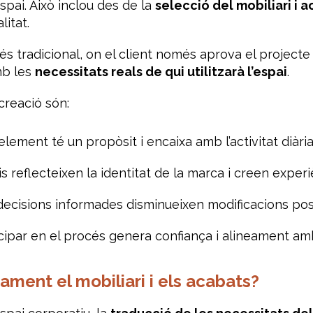
spai. Això inclou des de la
selecció del mobiliari i 
litat.
 tradicional, on el client només aprova el projecte f
mb les
necessitats reals de qui utilitzarà l’espai
.
creació són:
lement té un propòsit i encaixa amb l’activitat diària
s reflecteixen la identitat de la marca i creen expe
ecisions informades disminueixen modificacions post
cipar en el procés genera confiança i alineament amb e
ament el mobiliari i els acabats?