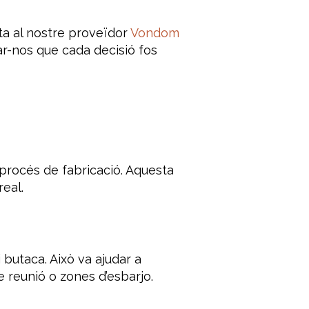
ta al nostre proveïdor
Vondom
ar-nos que cada decisió fos
 procés de fabricació. Aquesta
eal.
butaca. Això va ajudar a
 reunió o zones d’esbarjo.