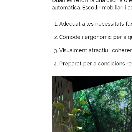
Quan es reforma una oficina o e
automàtica. Escollir mobiliari i 
Adequat a les necessitats fu
Còmode i ergonòmic per a qui
Visualment atractiu i coheren
Preparat per a condicions rea