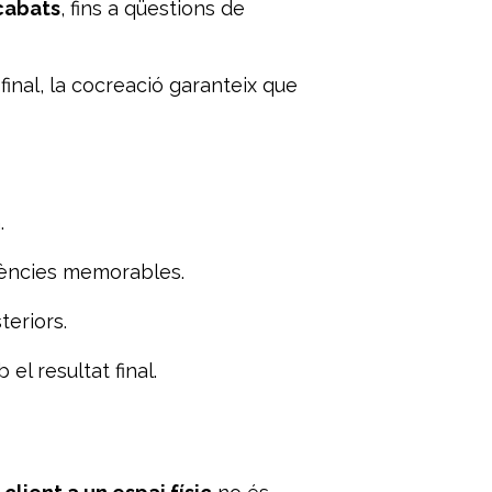
acabats
, fins a qüestions de
inal, la cocreació garanteix que
.
riències memorables.
eriors.
l resultat final.