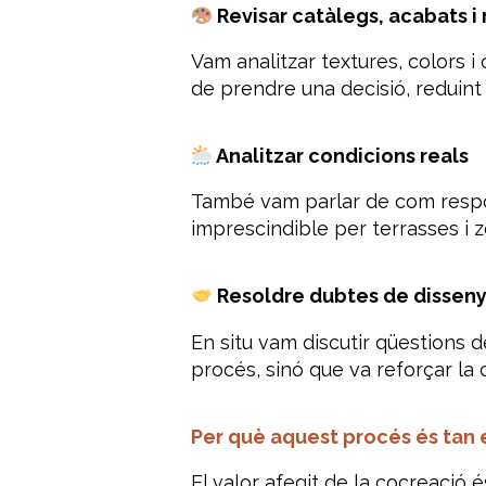
Revisar catàlegs, acabats i
Vam analitzar textures, colors i 
de prendre una decisió, reduint 
Analitzar condicions reals
També vam parlar de com respon e
imprescindible per terrasses i z
Resoldre dubtes de disseny
En situ vam discutir qüestions d
procés, sinó que va reforçar la c
Per què aquest procés és tan 
El valor afegit de la cocreació