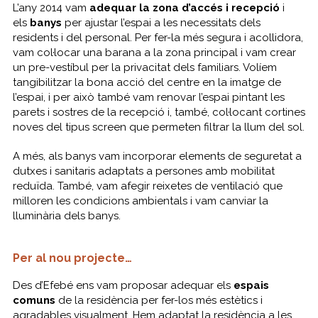
L’any 2014 vam
adequar la zona d’accés i recepció
i
els
banys
per ajustar l’espai a les necessitats dels
residents i del personal. Per fer-la més segura i acollidora,
vam col·locar una barana a la zona principal i vam crear
un pre-vestíbul per la privacitat dels familiars. Volíem
tangibilitzar la bona acció del centre en la imatge de
l’espai, i per això també vam renovar l’espai pintant les
parets i sostres de la recepció i, també, col·locant cortines
noves del tipus
screen
que permeten filtrar la llum del sol.
A més, als banys vam incorporar elements de seguretat a
dutxes i sanitaris adaptats a persones amb mobilitat
reduïda. També, vam afegir reixetes de ventilació que
milloren les condicions ambientals i vam canviar la
lluminària dels banys.
Per al nou projecte…
Des d’Efebé ens vam proposar adequar els
espais
comuns
de la residència per fer-los més estètics i
agradables visualment. Hem adaptat la residència a les