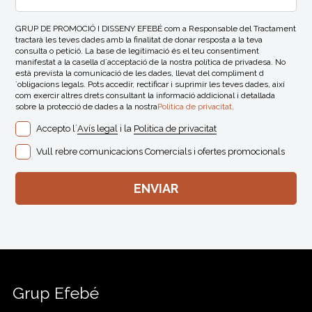
GRUP DE PROMOCIÓ I DISSENY EFEBÉ com a Responsable del Tractament
tractarà les teves dades amb la finalitat de donar resposta a la teva
consulta o petició. La base de legitimació és el teu consentiment
manifestat a la casella d´acceptació de la nostra política de privadesa. No
està prevista la comunicació de les dades, llevat del compliment d
´obligacions legals. Pots accedir, rectificar i suprimir les teves dades, així
com exercir altres drets consultant la informació addicional i detallada
sobre la protecció de dades a la nostra
Politica de privacitat
.
Accepto l´
Avís legal
i la
Politica de privacitat
Vull rebre comunicacions Comercials i ofertes promocionals
Grup Efebé