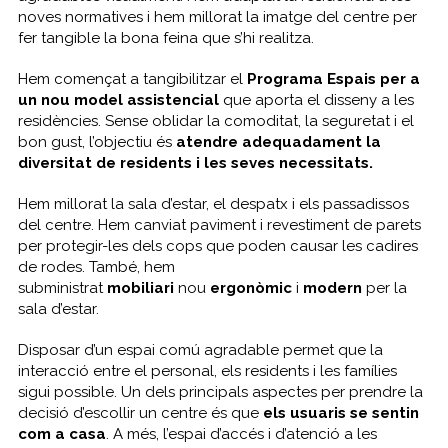
noves normatives i hem millorat la imatge del centre per
fer tangible la bona feina que s’hi realitza.
Hem començat a tangibilitzar el
Programa Espais per a
un nou model assistencial
que aporta el disseny a les
residències. Sense oblidar la comoditat, la seguretat i el
bon gust, l’objectiu és
atendre adequadament la
diversitat de residents i les seves necessitats.
Hem millorat la sala d’estar, el despatx i els passadissos
del centre. Hem canviat paviment i revestiment de parets
per protegir-les dels cops que poden causar les cadires
de rodes. També, hem
subministrat
mobiliari
nou
ergonòmic
i
modern
per la
sala d’estar.
Disposar d’un espai comú agradable permet que la
interacció entre el personal, els residents i les famílies
sigui possible. Un dels principals aspectes per prendre la
decisió d’escollir un centre és que
els usuaris se sentin
com a casa
. A més, l’espai d’accés i d’atenció a les