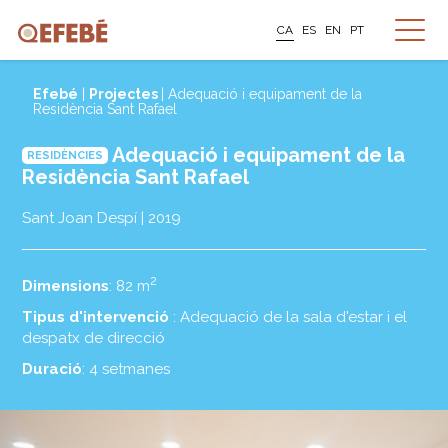
CA
ES
EN
PT
Efebé
|
Projectes
| Adequació i equipament de la
Residència Sant Rafael
Adequació i equipament de la
RESIDÈNCIES
Residència Sant Rafael
Sant Joan Despí | 2019
2
Dimensions
: 82 m
Tipus d'intervenció
: Adequació de la sala d'estar i el
despatx de direcció
Duració
: 4 setmanes