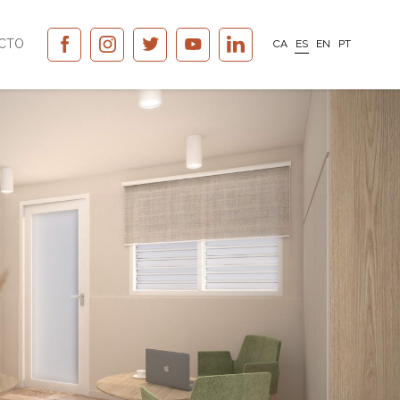
CTO
CA
ES
EN
PT