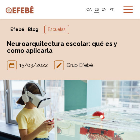
CA
ES
EN
PT
Efebé
|
Blog
Escuelas
Neuroarquitectura escolar: qué es y
como aplicarla
15/03/2022
Grup Efebé