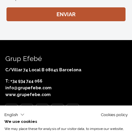
Grup Efebé
C/Villar 74 Local B 08041 Barcelona
T: +34 934 744 066
info@grupefebe.com
www.grupefebe.com
English
Cookies policy
We use cookies
Con el apoyo de
Acció
We may place these for analysis of our visitor data, to improve our website,