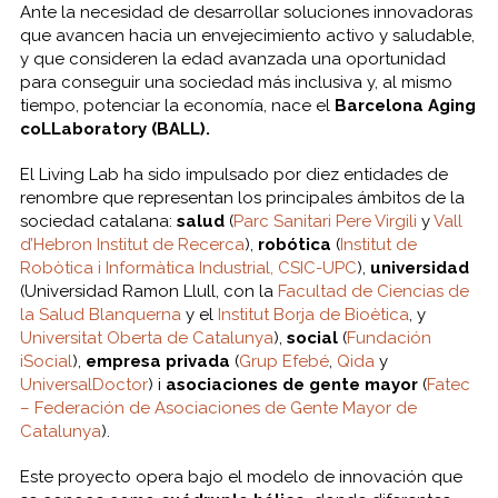
Ante la necesidad de desarrollar soluciones innovadoras
que avancen hacia un envejecimiento activo y saludable,
y que consideren la edad avanzada una oportunidad
para conseguir una sociedad más inclusiva y, al mismo
tiempo, potenciar la economía, nace el
Barcelona Aging
coLLaboratory (BALL).
El Living Lab ha sido impulsado por diez entidades de
renombre que representan los principales ámbitos de la
sociedad catalana:
salud
(
Parc Sanitari Pere Virgili
y
Vall
d’Hebron Institut de Recerca
),
robótica
(
Institut de
Robòtica i Informàtica Industrial, CSIC-UPC
),
universidad
(Universidad Ramon Llull, con la
Facultad de Ciencias de
la Salud Blanquerna
y el
Institut Borja de Bioètica
, y
Universitat Oberta de Catalunya
),
social
(
Fundación
iSocial
),
empresa privada
(
Grup Efebé
,
Qida
y
UniversalDoctor
) i
asociaciones de gente mayor
(
Fatec
– Federación de Asociaciones de Gente Mayor de
Catalunya
).
Este proyecto opera bajo el modelo de innovación que