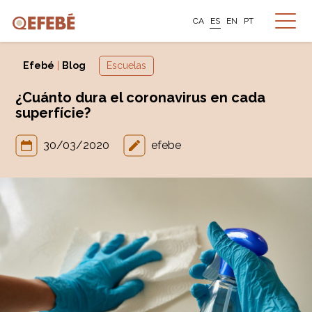
CA
ES
EN
PT
Efebé
|
Blog
Escuelas
¿Cuánto dura el coronavirus en cada
superfície?
30/03/2020
efebe