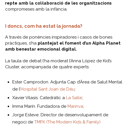
repte amb la col·laboració de les organitzacions
compromeses amb la infància.
I doncs, com ha estat la jornada?
A través de ponències inspiradores i casos de bones
pràctiques, s’ha
plantejat el foment d’un Alpha Planet
amb benestar emocional digital.
La taula de debat l’ha moderat l’Anna López de Kid’s
Cluster, acompanyada de quatre experts:
Ester Camprodon. Adjunta Cap d’Àrea de Salut Mental
de l’
Hospital Sant Joan de Déu
;
Xavier Vilasis. Catedràtic a
La Salle
;
Imma Marín. Fundadora de
Marinva
;
Jorge Esteve. Director de desenvolupament de
negoci de
TMFK (The Modern Kids & Family)