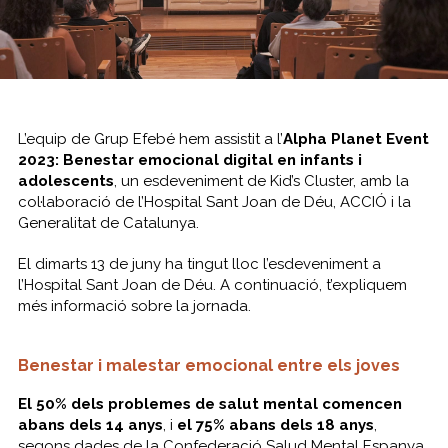
L’equip de Grup Efebé hem assistit a l’
Alpha Planet Event
2023: Benestar emocional digital en infants i
adolescents
, un esdeveniment de Kid’s Cluster, amb la
col·laboració de l’Hospital Sant Joan de Déu, ACCIÓ i la
Generalitat de Catalunya.
El dimarts 13 de juny ha tingut lloc l’esdeveniment a
l’Hospital Sant Joan de Déu. A continuació, t’expliquem
més informació sobre la jornada.
Benestar i malestar emocional entre els joves
El 50% dels problemes de salut mental comencen
abans dels 14 anys
, i
el 75% abans dels 18 anys
,
segons dades de la Confederació Salud Mental Espanya.