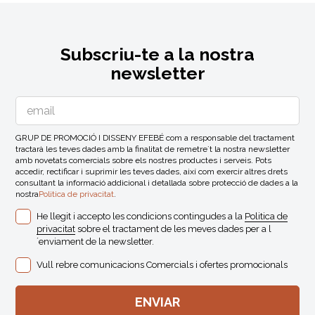
Subscriu-te a la nostra
newsletter
GRUP DE PROMOCIÓ I DISSENY EFEBÉ com a responsable del tractament
tractarà les teves dades amb la finalitat de remetre´t la nostra newsletter
amb novetats comercials sobre els nostres productes i serveis. Pots
accedir, rectificar i suprimir les teves dades, així com exercir altres drets
consultant la informació addicional i detallada sobre protecció de dades a la
nostra
Politica de privacitat
.
He llegit i accepto les condicions contingudes a la
Politica de
privacitat
sobre el tractament de les meves dades per a l
´enviament de la newsletter.
Vull rebre comunicacions Comercials i ofertes promocionals