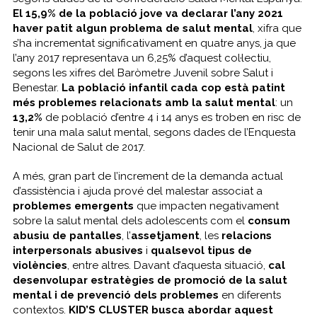
El 15,9% de la població jove va declarar l’any 2021
haver patit algun problema de salut mental
, xifra que
s’ha incrementat significativament en quatre anys, ja que
l’any 2017 representava un 6,25% d’aquest col·lectiu,
segons les xifres del Baròmetre Juvenil sobre Salut i
Benestar.
La població infantil cada cop està patint
més problemes relacionats amb la salut mental
: un
13,2%
de població d’entre 4 i 14 anys es troben en risc de
tenir una mala salut mental, segons dades de l’Enquesta
Nacional de Salut de 2017.
A més, gran part de l’increment de la demanda actual
d’assistència i ajuda prové del malestar associat a
problemes emergents
que impacten negativament
sobre la salut mental dels adolescents com el
consum
abusiu de pantalles
, l’
assetjament
, les
relacions
interpersonals abusives
i
qualsevol tipus de
violències
, entre altres. Davant d’aquesta situació,
cal
desenvolupar estratègies de promoció de la salut
mental i de prevenció dels problemes
en diferents
contextos.
KID’S CLUSTER busca abordar aquest