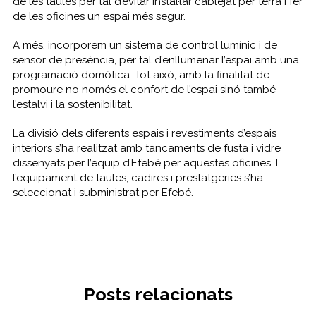
de les taules per tal d’evitar instal·lar cablejat per terra i fer
de les oficines un espai més segur.
A més, incorporem un sistema de control lumínic i de
sensor de presència, per tal d’enllumenar l’espai amb una
programació domòtica. Tot això, amb la finalitat de
promoure no només el confort de l’espai sinó també
l’estalvi i la sostenibilitat.
La divisió dels diferents espais i revestiments d’espais
interiors s’ha realitzat amb tancaments de fusta i vidre
dissenyats per l’equip d’Efebé per aquestes oficines. I
l’equipament de taules, cadires i prestatgeries s’ha
seleccionat i subministrat per Efebé.
Posts relacionats