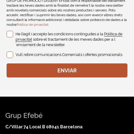
GRUP DE PROMOCIÓ I DISSENY EFEBÉ com a responsable del tractament
tractarà les teves dades amb la finalitat de remetre´t la nostra newsletter
amb novetats comercials sobre els nostres productes i serveis. Pots
accedir, rectificar i suprimir les teves dades, així com exercir altres drets
consultant la informació addicional i detallada sobre protecció de dades a la
nostra
Politica de privacitat
.
He llegit i accepto les condicions contingudes a la
Politica de
privacitat
sobre el tractament de les meves dades per a l
´enviament de la newsletter.
Vull rebre comunicacions Comercials i ofertes promocionals
Grup Efebé
C/Villar 74 Local B 08041 Barcelona