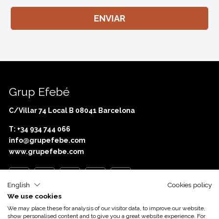
Grup Efebé
C/Villar 74 Local B 08041 Barcelona
T: +34 934 744 066
info@grupefebe.com
www.grupefebe.com
English
Cookies policy
We use cookies
With the support of
Acció
We may place these for analysis of our visitor data, to improve our website,
show personalised content and to give you a great website experience. For