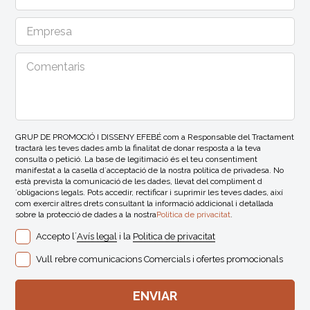
GRUP DE PROMOCIÓ I DISSENY EFEBÉ com a Responsable del Tractament
tractarà les teves dades amb la finalitat de donar resposta a la teva
consulta o petició. La base de legitimació és el teu consentiment
manifestat a la casella d´acceptació de la nostra política de privadesa. No
està prevista la comunicació de les dades, llevat del compliment d
´obligacions legals. Pots accedir, rectificar i suprimir les teves dades, així
com exercir altres drets consultant la informació addicional i detallada
sobre la protecció de dades a la nostra
Politica de privacitat
.
Accepto l´
Avís legal
i la
Politica de privacitat
Vull rebre comunicacions Comercials i ofertes promocionals