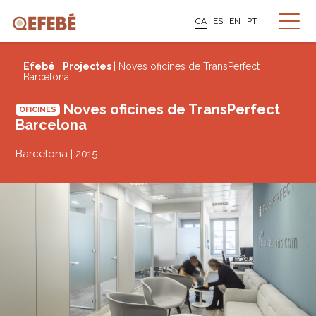
CA
ES
EN
PT
Efebé
|
Projectes
| Noves oficines de TransPerfect
Barcelona
Noves oficines de TransPerfect
OFICINES
Barcelona
Barcelona | 2015