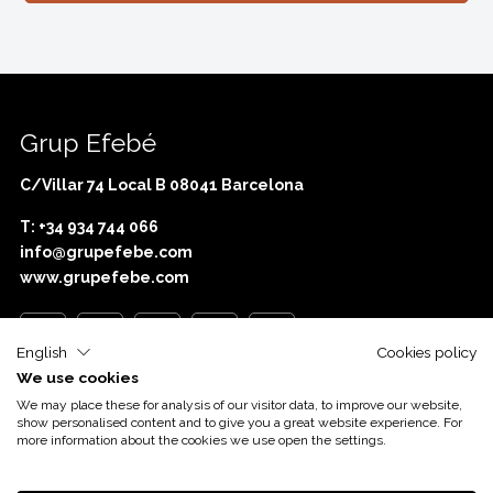
Grup Efebé
C/Villar 74 Local B 08041 Barcelona
T: +34 934 744 066
info@grupefebe.com
www.grupefebe.com
English
Cookies policy
We use cookies
Amb el suport d’
Acció
We may place these for analysis of our visitor data, to improve our website,
show personalised content and to give you a great website experience. For
more information about the cookies we use open the settings.
© Grup Efebé.
Avís legal
Política de cookies